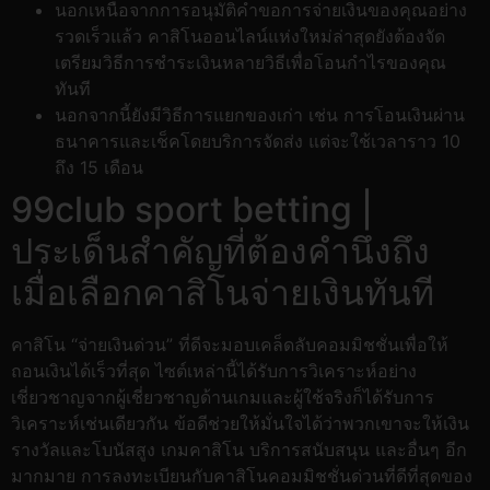
นอกเหนือจากการอนุมัติคำขอการจ่ายเงินของคุณอย่าง
รวดเร็วแล้ว คาสิโนออนไลน์แห่งใหม่ล่าสุดยังต้องจัด
เตรียมวิธีการชำระเงินหลายวิธีเพื่อโอนกำไรของคุณ
ทันที
นอกจากนี้ยังมีวิธีการแยกของเก่า เช่น การโอนเงินผ่าน
ธนาคารและเช็คโดยบริการจัดส่ง แต่จะใช้เวลาราว 10
ถึง 15 เดือน
99club sport betting |
ประเด็นสำคัญที่ต้องคำนึงถึง
เมื่อเลือกคาสิโนจ่ายเงินทันที
คาสิโน “จ่ายเงินด่วน” ที่ดีจะมอบเคล็ดลับคอมมิชชั่นเพื่อให้
ถอนเงินได้เร็วที่สุด ไซต์เหล่านี้ได้รับการวิเคราะห์อย่าง
เชี่ยวชาญจากผู้เชี่ยวชาญด้านเกมและผู้ใช้จริงก็ได้รับการ
วิเคราะห์เช่นเดียวกัน ข้อดีช่วยให้มั่นใจได้ว่าพวกเขาจะให้เงิน
รางวัลและโบนัสสูง เกมคาสิโน บริการสนับสนุน และอื่นๆ อีก
มากมาย การลงทะเบียนกับคาสิโนคอมมิชชั่นด่วนที่ดีที่สุดของ