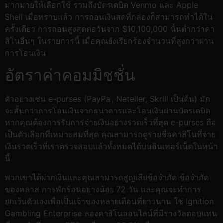
มากมายให้เลือกใช้ รวมถึงบัตรเดบิต Venmo และ Apple
Shell เมื่อทราบแล้ว การถอนเงินสดที่กล่องก็สามารถทำได้ใน
ครั้งเดียว การถอนสูงสุดต่อวันจาก $10,100,000 นั้นต่ำกว่าคา
สิโนอื่นๆ ในรายการนี้ เมื่อคุณยังเรียกร้องจำนวนที่สูงกว่าผ่าน
การโอนเงิน
อัตราค่าคอมมิชชั่น
ตัวอย่างเช่น e-purses (PayPal, Neteller, Skrill เป็นต้น) มัก
จะสั้นกว่าการโอนเงินจากธนาคารและโอนเงินผ่านบัตรเดบิต
หากคุณต้องการรับการจ่ายเงินอย่างรวดเร็วที่สุด e-purses ถือ
เป็นตัวเลือกที่เหมาะสมที่สุด คุณสามารถดูรายชื่อคาสิโนที่จ่าย
เงินรวดเร็วที่เราตรวจสอบแล้วทั้งหมดได้บนอินเทอร์เน็ตในหน้า
นี้
พวกเขาได้ฝากเงินและคุณสามารถสูญเสียข้อจำกัด ข้อจำกัด
ของคลาส การพักร้อนอย่างน้อย 72 วัน และคุณจะทำการ
ยกเว้นตัวเองเพื่อเป็นเจ้าของหลายเดือนที่ยาวนาน ใช่ Ignition
Gambling Enterprise ลองคาสิโนออนไลน์ที่มีรางวัลตอบแทน