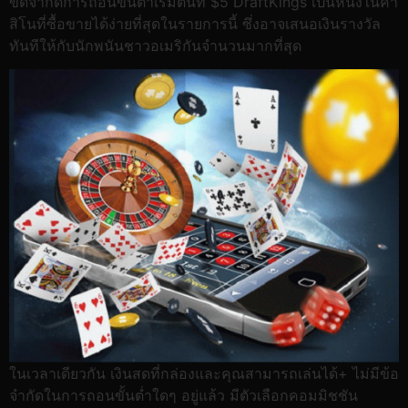
ขีดจำกัดการถอนขั้นต่ำเริ่มต้นที่ $5 DraftKings เป็นหนึ่งในคา
สิโนที่ซื้อขายได้ง่ายที่สุดในรายการนี้ ซึ่งอาจเสนอเงินรางวัล
ทันทีให้กับนักพนันชาวอเมริกันจำนวนมากที่สุด
ในเวลาเดียวกัน เงินสดที่กล่องและคุณสามารถเล่นได้+ ไม่มีข้อ
จำกัดในการถอนขั้นต่ำใดๆ อยู่แล้ว มีตัวเลือกคอมมิชชัน