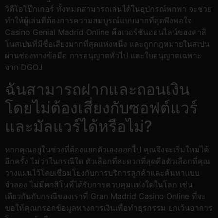
วิดีโอโป๊กเกอร์ ทั้งหมดสามารถเล่นได้ในอุปกรณ์พกพา จะช่วย
ทำให้ผู้เล่นที่ต้องการความสมบูรณ์แบบมากที่สุดพึงพอใจ
Casino Genial Madrid Online คือเวอร์ชันออนไลน์ของคาสิ
โนสเปนที่มีชื่อเสียงมากที่สุดแห่งหนึ่ง และถูกกฎหมายในสเปน
ผ่านช่องทางข้อมือ การอนุญาตทั่วไป และใบอนุญาตเฉพาะ
จาก DGOJ
ฉันสามารถฝากและถอนเงิน
โดยไม่ต้องเสี่ยงกับซอฟต์แวร์
และมัลแวร์ได้หรือไม่?
หากคุณอยู่ในช่วงที่ต้องแยกตัวเองออกไป คุณจึงจะเริ่มใหม่ได้
อีกครั้ง ไม่ว่าในกรณีใด ตัวเลือกที่สะดวกที่สุดคือตัวเลือกที่คุณ
วางแผนไว้โดยเชื่อมโยงกับการบริการลูกค้าและค้นหาแบบ
จำลอง ไม่มีคาสิโนที่ได้รับการควบคุมแห่งใดในโลก เช่น
เดียวกันกับกรณีของเราที่ Gran Madrid Casino Online ที่จะ
ขอให้คุณกรอกข้อมูลทางการเงินเพื่อทำธุรกรรม ยกเว้นอาการ