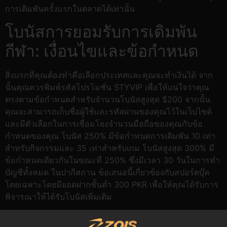
การเดิมพันครั้งแรกในตลาดได้เท่านั้น
โบนัสการยอมรับการเดิมพัน
กีฬา: เงื่อนไขและข้อกำหนด
สิ่งแรกที่คุณต้องทำคือเลือกประเทศและคุณจะทำเงินได้ จาก
นั้นคุณควรพิมพ์รหัสโปรโมชั่น STYVIP เพื่อให้แน่ใจว่าคุณ
ตรงตามข้อกำหนดสำหรับจำนวนโบนัสสูงสุด $200 จากนั้น
คุณจะสามารถเก็บชื่อผู้ใช้และรหัสผ่านของคุณไว้ในเว็บไซต์
และมีตัวเลือกในการเชื่อมโยงจำนวนมือถือของคุณกับข้อ
กำหนดของคุณ โบนัส 250% มีข้อกำหนดการเดิมพัน 10 เท่า
สำหรับกิจกรรมและ 35 เท่าสำหรับเกม โบนัสสูงสุด 300% มี
ข้อกำหนดเดียวกันในขณะที่ 250% ซึ่งมีเวลา 30 วันในการทำ
บัญชีทั้งหมด ในปากีสถาน ข้อเสนอนี้เกี่ยวข้องกับสปอร์ตบุ๊ค
โดยเฉพาะโดยมียอดฝากขั้นต่ำ 300 PKR เพื่อให้คุณได้รับการ
พิจารณาให้ได้รับโบนัสเพิ่มเติม