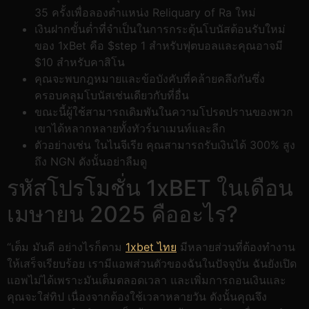
35 ครั้งเพื่อลองตำแหน่ง Reliquary of Ra ใหม่
เงินฝากขั้นต่ำที่จำเป็นในการกระตุ้นโบนัสต้อนรับใหม่
ของ 1xBet คือ $step 1 สำหรับฟุตบอลและคุณอาจมี
$10 สำหรับคาสิโน
คุณจะพบกฎหมายและข้อบังคับที่คล้ายคลึงกันซึ่ง
ครอบคลุมโบนัสเช่นเดียวกับที่อื่น
ขณะนี้ผู้ใช้สามารถเดิมพันในความโปรดปรานของพวก
เขาได้หลากหลายทั้งทัวร์นาเมนท์และลีก
ตัวอย่างเช่น ในไนจีเรีย คุณสามารถรับเงินได้ 300% สูง
ถึง NGN ดังนั้นอย่าลืมดู
รหัสโปรโมชั่น 1xBET ในเดือน
เมษายน 2025 คืออะไร?
“เต็ม มันดี อย่างไรก็ตาม
1xbet ไทย
มีหลายส่วนที่ต้องทำงาน
ให้เสร็จเรียบร้อย เรามีแอพส่วนตัวของฉันในปัจจุบัน ฉันยังเปิด
แอพไม่ได้เพราะมันเต็มตลอดเวลา และเพิ่มการถอนเงินและ
คุณจะใส่ทิป เนื่องจากต้องใช้เวลาหลายวัน ดังนั้นคุณจึง