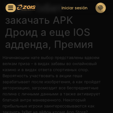
1xBet 1хБет
Iniciar sesión
закачать APK
Дроид а еще IOS
адденда, Премия
Начинающим нате выбор представлены вдвоем
велкам приза – в видах забавы во онлайновый
казино и в видах ответа спортивных спор.
Вероятность участвовать в акции геша
зарабатывает после изобретения, а как пройдет
авторизацию, загромоздит все беспредметные
полина с личными данными а также активирует
блатной антре маневренного.
Некоторый
прибыльные игроки заинтересовываются как
закачать 1xBet на айфон кроме App Store?