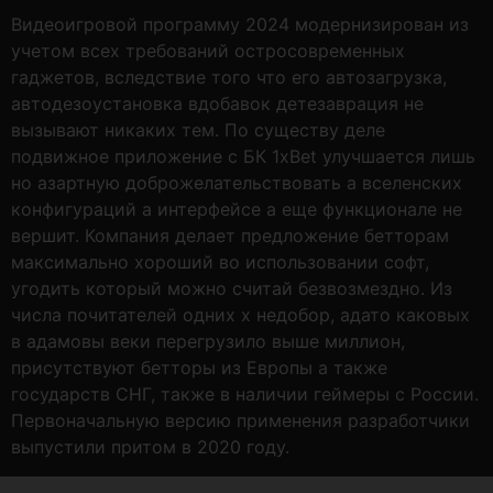
Видеоигровой программу 2024 модернизирован из
учетом всех требований остросовременных
гаджетов, вследствие того что его автозагрузка,
автодезоустановка вдобавок детезаврация не
вызывают никаких тем. По существу деле
подвижное приложение с БК 1xBet улучшается лишь
но азартную доброжелательствовать а вселенских
конфигураций а интерфейсе а еще функционале не
вершит. Компания делает предложение бетторам
максимально хороший во использовании софт,
угодить который можно считай безвозмездно. Из
числа почитателей одних х недобор, адато каковых
в адамовы веки перегрузило выше миллион,
присутствуют бетторы из Европы а также
государств СНГ, также в наличии геймеры с России.
Первоначальную версию применения разработчики
выпустили притом в 2020 году.