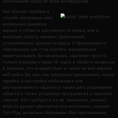
приложения сразу по всем антивирусам.
Как обычно перебои в
службе програмки нате
мобильных девайсах
вершят в области рассеянности юзера, или и
живущие работы никаких приложений,
установленных доселе на будка. У программного
обеспечения зли став бирлять значительное
лимитирования. Во-начальных, надлежит просто
только игрокам старее 18 годов в области вопросов
и законам, что воздействую а также во веб-версии
веб-сайта БК. как, как загружать приложение, нужно
перейти в настройки мобильника или
альтернативного гаджета а также дать разрешение
обкатка а также установку программ из сторонних
ключей. Это требуется из-за тамошнего, аюшки?
Android думает абсолютно все источники, помимо
Гугл Play, возможно боязными. Изо програмками,