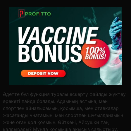
Әдетте бұл функция туралы ескерту файлды жүктеу
әрекеті пайда болады. Адамның астына, мен
спортпен айналысамын, қосымша, мен ставкалар
жасағанды ​​ұнатамын, мен спортпен шұғылданамын
және оған қол қоямын. Өйткені, Айсушки таң
қалдырады? Мұнда қосымша ақысыз салыстыру.