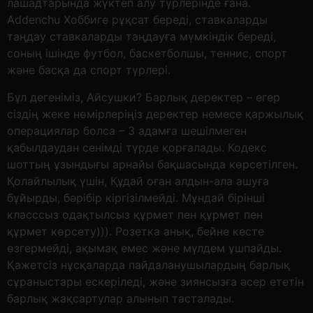
лашадтарында жүктеп алу түрлерінде ғана.
Addenchu ​​Хоббиге рұқсат береді, ставкаларды
таңдау ставкаларды таңдауға мүмкіндік береді,
соның ішінде футбол, баскетболшы, теннис, спорт
және басқа да спорт түрлері.
Бұл дегеніміз, Айсушки? Барлық деректер – егер
сіздің жеке нөмірлеріңіз деректер немесе қаржылық
операциялар болса – 3 адамға шешілмеген
қабылдаудан сенімді түрде қорғалады. Кодекс
шоттың ұзындығы арнайы бақшасында көрсетілген.
Қолайлылық үшін, Құдай оған алдын-ала ашуға
бұйырды, бәрібір кіргізілмейді. Мұндай бірінші
класссыз одақтылсыз құрмет пен құрмет пен
құрмет көрсету))). Розетка анық, бейне кесте
өзгермейді, ақымақ емес және мүлдем ұшпайды.
Қажетсіз нұсқаларда пайдаланушылардың барлық
сұраныстары ескеріледі, және зиянсызға әсер ететін
барлық жақсартулар алынып тасталады.