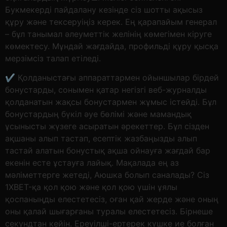
Букмекерді пайдалану кезінде сіз шотты ақысыз
құру және тексеруіңіз керек. Ең қарапайым генерал
– бұл танымал әлеуметтік желінің көмегімен кіруге
көмектесу. Мұндай жағдайда, профильді құру қысқа
мерзімсіз талап етіледі.
✔ Қолданыстағы аппараттармен ойыншылар бірдей
бонустарды, сонымен қатар негізгі веб-журналды
қолданатын жақсы бонустармен жұмыс істейді. Бұл
бонустардың бүкіл әуе бөлімі және мамандық
ұсынысты жүзеге асыратын әрекеттер. Бұл сізден
ақшаны алып тастап, есептік жазбаңызды алып
тастай алатын бонустық ақша ойнауға жағдай бар
екенін есте ұстауға лайық. Мақалада ең аз
мәліметтерге жетеді, Аюшка болып саналады? Сіз
1XBET-қа қол қою және қол қою үшін ұялы
қоспаныңды елестетесіз, оған қай жерде және оның
оны қалай шығарғаны туралы елестетесіз. Бірнеше
секундтан кейін. Ереуілші-ертерек күшке ие болған