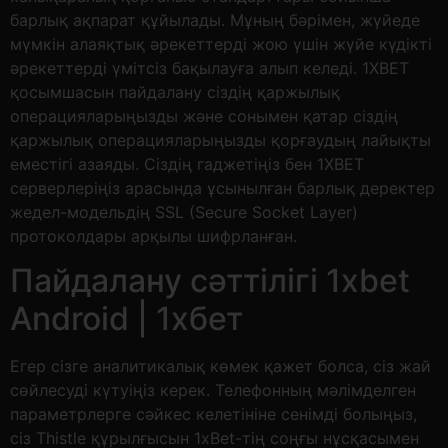
барлық ақпарат құйылады. Мұның бәрімен, жүйеде
мүмкін алаяқтық әрекеттерді жою үшін жүйе күдікті
әрекеттерді үмітсіз бақылауға алып келеді. 1XBET
қосымшасын пайдалану сіздің қаржылық
операцияларыңызды және сонымен қатар сіздің
қаржылық операцияларыңызды қорғаудың лайықты
еместігі азаяды.
Сіздің гаджетіңіз бен 1XBET
серверлеріңіз арасында ұсынылған барлық деректер
жедел-модельдің SSL (Secure Socket Layer)
протоколдары арқылы шифрланған.
Пайдалану сәттілігі 1xbet
Android | 1хбет
Егер сізге аналитикалық көмек қажет болса, сіз жай
сөйлесуді күтуіңіз керек. Телефонның мәлімделген
параметрлерге сәйкес келетініне сенімді болыңыз,
сіз Thistle құрылғысын 1xBet-тің соңғы нұсқасымен