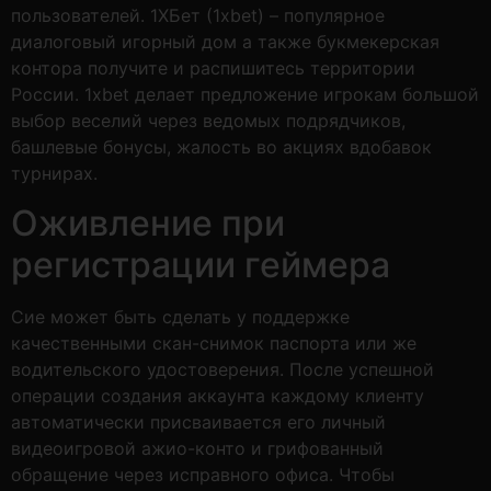
пользователей. 1ХБет (1xbet) – популярное
диалоговый игорный дом а также букмекерская
контора получите и распишитесь территории
России. 1xbet делает предложение игрокам большой
выбор веселий через ведомых подрядчиков,
башлевые бонусы, жалость во акциях вдобавок
турнирах.
Оживление при
регистрации геймера
Сие может быть сделать у поддержке
качественными скан-снимок паспорта или же
водительского удостоверения. После успешной
операции создания аккаунта каждому клиенту
автоматически присваивается его личный
видеоигровой ажио-конто и грифованный
обращение через исправного офиса. Чтобы