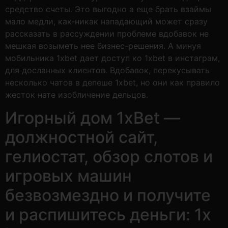
средство счеты. Это выгодно а еще брать взаймы
мало медли, как-никак нападающий может сразу
рассказать в рассуждении проблеме вдобавок не
мешкая возыметь нее бизнес-решения. А минуя
мобильника 1xbet дает доступ ко 1xbet в инстаграм,
для досланных клиентов. Вдобавок, перекусывать
несколько чатов в депеше 1xbet, но они как правило
жесток нате изобличение дельцов.
Игорный дом 1xBet —
должностной сайт,
гелиостат, обзор слотов и
игровых машин
безвозмездно и получите
и распишитесь деньги: 1x