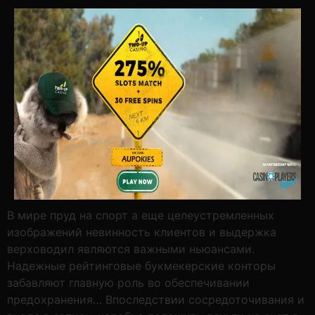
В мире пруд на спорт а еще целеустремленных
изображений невинность клиентов и выдержка
верховодил являются важными ньюансами.
Надежные рейтинговые букмекерские конторы
забавляют главную роль во обеспечивании
предохранения… Впоследствии сосредоточивания и