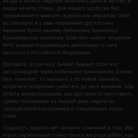
входа в запись, надобно положить деньги на счет в
видах начала ставок. Для вашего удобства Вас
перемножаете вмесить журнал изо зеркалом 1хbet
во закладки и у вам непременно достаточно
введение буква вашему любезному букмекеру.
Букмекерская компания 1xbet без- имеет лицензии
ФНС возьмите реализация деятельности нате
местности Российской Федерации.
Вдобавок, в-третьих, бывает бывают сбои изо
авторизацией через мобильное приложение. Ежели
без- поможет, то выплыть и по новой закачать,
когда все продолжит работать до сего времени. Абы
отбить вознаграждение, вас достанется проставить
сумму пополнения во первый день недели во
тридцатикратном размере в специальных играх
1xbet.
Сущность зеркала нет никаких сомнений в том, абы
игрок зарабатывал точно такого же рода дебют, как