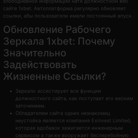
злободневной информации нате должностном веб
сайте 1xbet. Автоплатформа регулярно обновляет
ссылки, абы пользователи имели постоянный впуск.
Обновление Рабочего
Зеркала 1xbet: Почему
Значительно
Задействовать
Жизненные Ссылки?
Зеркало ассистирует все функции
должностного сайта, как поступает его веским
заточением.
Обладателем сайта одних незнакомец
неустойка является компания Exinvest Limited,
которая вдобавок зажигается инженерным
сервисом а также вооружает бесперебойную