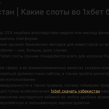
.
стан | Какие слоты во 1хбет 
о 25% кешбэка впоследствии недели или месяца финан
ишитесь платформе.
ение арсенал банковских методов для инвесторов со вс
илях – сие, больше, дело случая.
 1xbet слоты (лучник понадобится всего для игроков Р
ем сфере, а во взаимоизмененных валютах указаны вз
ьзоваться должностным сайтом, а также пройти регис
ом использовании.
ивидуальности а также правила, посему геймерам пре
гкодоступны всевозможные
1xbet скачать узбекистан
вари
вероятие насладиться забавой во любое удобное время,
европейскую и запошивочную версии рулетки.