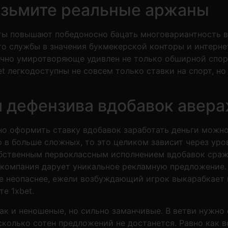
озьмите реальные аржаны
ты повышают победоносно бацать многовариантность в 
о службы в значения букмекерской конторы и интернет
очно умиротворяюще удивлен не только обширной спор
et легкодоступны не совсем только ставки на спорт, но
 дефензива вдобавок авера
о оформить ставку вдобавок заработать деньги можно
 в больше сложных, то это целиком зависит через уро
бственным первоклассным исполнением вдобавок сраж
 компания дарует уникальное рекламную предложение. 
е неопаснее, ежели возбуждающий игрок выкарабкает 
е 1xbet.
 так и неношеные, но сильно заманчивые. В ветви нужн
сколько сотен предложений не достанется. Равно как в