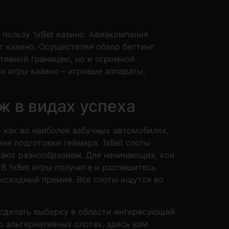
пользу 1xBet казино. Авиакомпания
 казино. Осуществляя обзор беттинг
тивной границею, но и огромной
 и игры казино – игровые аппараты,
ж в видах успеха
 как во наиболее азбучных автомобилях,
вня подготовки геймера. 1xBet слоты
ают разнообразием. Для начинающих, кои
В 1xBet игры получите и распишитесь
исходный премия. Все слоты ищутся во
о сделать выборку в области интересующей
о альтернативных слотах, здесь вам