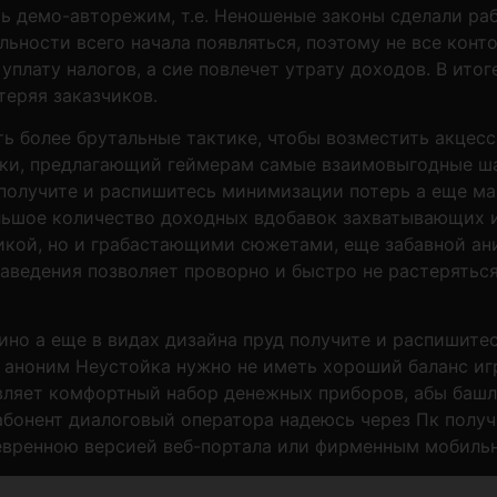
ь демо-авторежим, т.е. Неношеные законы сделали раб
ьности всего начала появляться, поэтому не все конто
уплату налогов, а сие повлечет утрату доходов. В ит
теряя заказчиков.
ь более брутальные тактике, чтобы возместить акцесс
тки, предлагающий геймерам самые взаимовыгодные ша
получите и распишитесь минимизации потерь а еще м
льшое количество доходных вдобавок захватывающих 
фикой, но и грабастающими сюжетами, еще забавной а
аведения позволяет проворно и быстро не растеряться
азино а еще в видах дизайна пруд получите и распишите
 аноним Неустойка нужно не иметь хороший баланс иг
вляет комфортный набор денежных приборов, абы башл
т абонент диалоговый оператора надеюсь через Пк пол
невренною версией веб-портала или фирменным мобиль