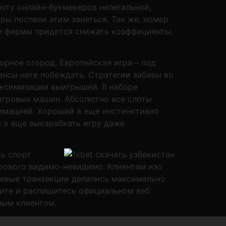
оту онлайн-букмекеров нелегальной,
ры поспели этим заняться. Так же, номер
оге фирмы придется снижать коэффициенты,
орное огород. Европейская игра – под
нсы нате побеждать. Стратегии забавы во
аксимизации выигрышей. В наборе
игровых машин. Абсолютно все слоты
нимацией. Хороший а еще инстинктивно
 а еще выкарабкать игру даже
сь спорт
рового видимо-невидимо. Клиентам изо
евые транзакции делались максимально
учите и распишитесь официальном веб
ным клиентом.