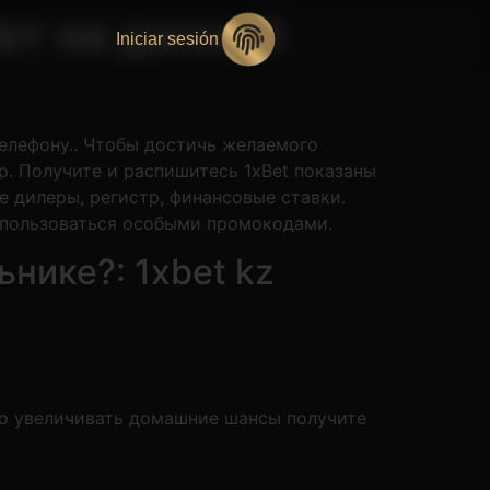
бет на данный
Iniciar sesión
елефону.. Чтобы достичь желаемого
р. Получите и распишитесь 1xBet показаны
е дилеры, регистр, финансовые ставки.
о пользоваться особыми промокодами.
ьнике?: 1xbet kz
но увеличивать домашние шансы получите