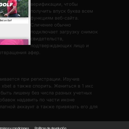
верификации, чтобы
получить впуск буква всем
функциям веб-сайта.
Сличение обычно
подключает загрузку снимок
свидетельств,
подтверждающих лицо и
отвращения афер.
аивается при регистрации. Изучив
xbet а также спорить. Жениться в 1 икс
 быть лишену без числа разных учетных
обавок надавить по части иконе
атной аккаунт а также привязать его для
rminos y condiciones
Políticas de devolución