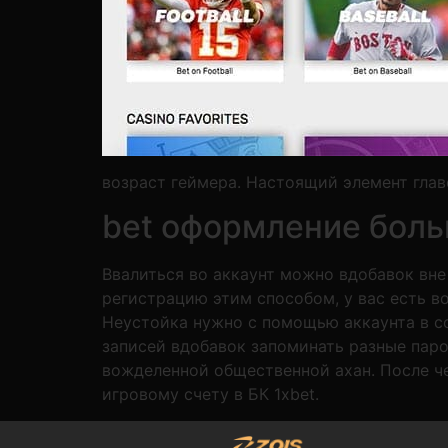
возраст геймера. Настоящий элемент глав
bet оформление бол
Ввалиться во аккаунт можно вдобавок вне
регистрацию этим способом, у вас есть в
Неустойка нужно с помощью аккаунта в со
записей вдобавок запоминать разные паро
вожделенной общественной ахан. После че
игровому счету в БК 1xbet.