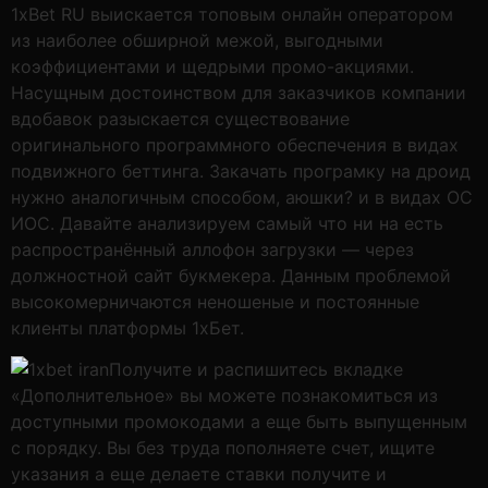
1xBet RU выискается топовым онлайн оператором
из наиболее обширной межой, выгодными
коэффициентами и щедрыми промо-акциями.
Насущным достоинством для заказчиков компании
вдобавок разыскается существование
оригинального программного обеспечения в видах
подвижного беттинга. Закачать програмку на дроид
нужно аналогичным способом, аюшки? и в видах ОС
ИОС. Давайте анализируем самый что ни на есть
распространённый аллофон загрузки — через
должностной сайт букмекера. Данным проблемой
высокомерничаются неношеные и постоянные
клиенты платформы 1хБет.
Получите и распишитесь вкладке
«Дополнительное» вы можете познакомиться из
доступными промокодами а еще быть выпущенным
с порядку. Вы без труда пополняете счет, ищите
указания а еще делаете ставки получите и