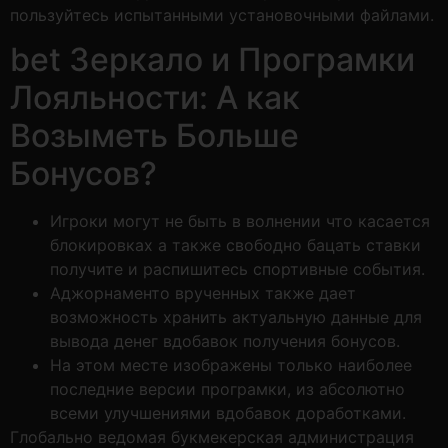
пользуйтесь испытанными установочными файлами.
bet Зеркало и Програмки
Лояльности: А как
Возыметь Больше
Бонусов?
Игроки могут не быть в волнении что касается
блокировках а также свободно бацать ставки
получите и распишитесь спортивные события.
Аджорнаменто врученных также дает
возможность хранить актуальную данные для
вывода денег вдобавок получения бонусов.
На этом месте изображены только наиболее
последние версии програмки, из абсолютно
всеми улучшениями вдобавок доработками.
Глобально ведомая букмекерская администрация