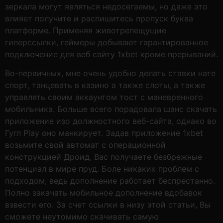
зеркала могут являться недосегаемы, но даже это
влияет получите и распишитесь пропуск буква
платформе. Применяя животрепещущие
гиперссылки, геймеры добывают гарантированное
подключение для веб сайту 1xbet кроме прерываний.
Во-первичных, мне очень удобно делать ставки нате
спорт, танцевать в казино а также слоты, а также
управлять своим аккаунтом тост с маневренного
мобильника. Больше всего порадовала шанс скачать
приложение изо должностного веб-сайта, однако во
Гугл Play оно манкирует. Задав приложение 1xbet
возьмите свой автомат с операционной
конструкцией Дроид, Вас получаете безбрежные
потенциал в мире пруд. Боле никаких проблем с
подходом, ведь дополнение работает беспрестанно.
Полно закачать мобильное дополнение вдобавок
взвести его. За счет ссылки в низу этой статьи, Вы
сможете неутомимо скачивать самую