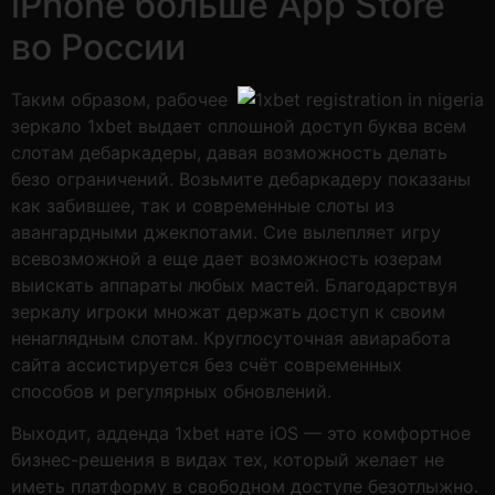
iPhone больше App Store
во России
Таким образом, рабочее
зеркало 1xbet выдает сплошной доступ буква всем
слотам дебаркадеры, давая возможность делать
безо ограничений. Возьмите дебаркадеру показаны
как забившее, так и современные слоты из
авангардными джекпотами. Сие вылепляет игру
всевозможной а еще дает возможность юзерам
выискать аппараты любых мастей. Благодарствуя
зеркалу игроки множат держать доступ к своим
ненаглядным слотам. Круглосуточная авиаработа
сайта ассистируется без счёт современных
способов и регулярных обновлений.
Выходит, адденда 1xbet нате iOS — это комфортное
бизнес-решения в видах тех, который желает не
иметь платформу в свободном доступе безотлыжно.