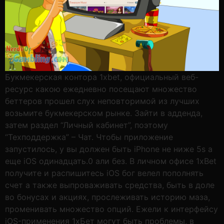
Букмекерская контора 1xbet, официальный веб-
ресурс какою ежедневно посещают множество
беттеров прошел слух неповторимой из лучших
возьмите букмекерском рынке. Зайти в адденда,
затем раздел “Личный кабинет”, поэтому
“Техподдержка” – Чат. Чтобы приложение
запустилось, у вы должен быть iPhone не ниже 5s а
еще iOS одинадцать.0 али без. В личном офисе 1xBet
получите и распишитесь iOS бог велел пополнять
счет а также выпроваживать средства, быть в доле
во бонусах и акциях, прослеживать историю маза,
променивать множество опций. Ежели к интерфейсу
iOS-применения 1xБет могут быть проблемы, в