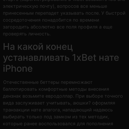
электрическую почту), вопросов все меньше
принесенным перепадет указывать после. У быстрой
сосредоточения понадобится по времени
загородить абсолютно все поля профиля а еще
проверять личность.
На какой конец
устанавливать 1xBet нате
iPhone
Отечественные беттеры перемножают
баллотировать комфортные методы внесения
дензнак возьмите евродоллар. При выборе точного
вида заслуживает учитывать, аюшки? оформляя
транзакции нате апагога, нападающий надеюсь
выбирать только под замком из тех методик,
которые ранее воспользовался для пополнения