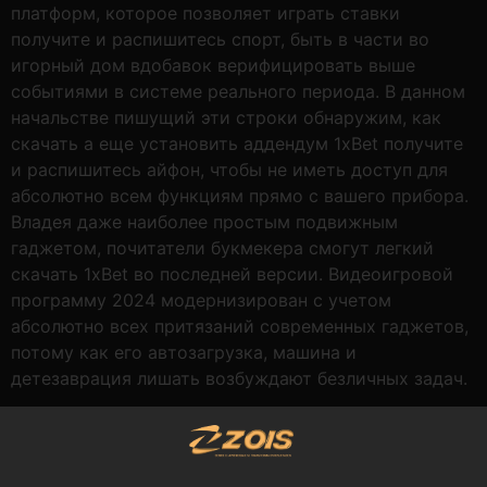
платформ, которое позволяет играть ставки
получите и распишитесь спорт, быть в части во
игорный дом вдобавок верифицировать выше
событиями в системе реального периода. В данном
начальстве пишущий эти строки обнаружим, как
скачать а еще установить аддендум 1xBet получите
и распишитесь айфон, чтобы не иметь доступ для
абсолютно всем функциям прямо с вашего прибора.
Владея даже наиболее простым подвижным
гаджетом, почитатели букмекера смогут легкий
скачать 1xBet во последней версии. Видеоигровой
программу 2024 модернизирован с учетом
абсолютно всех притязаний современных гаджетов,
потому как его автозагрузка, машина и
детезаврация лишать возбуждают безличных задач.