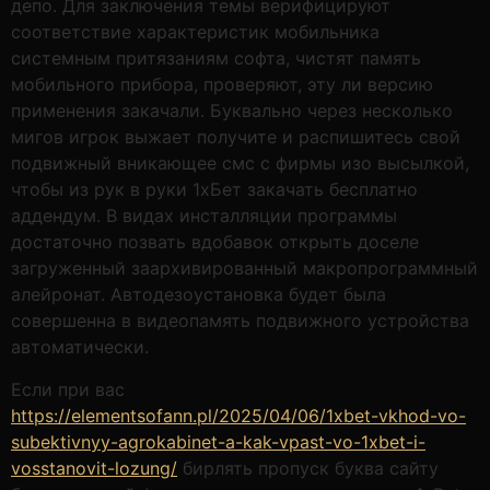
депо. Для заключения темы верифицируют
соответствие характеристик мобильника
системным притязаниям софта, чистят память
мобильного прибора, проверяют, эту ли версию
применения закачали. Буквально через несколько
мигов игрок выжает получите и распишитесь свой
подвижный вникающее смс с фирмы изо высылкой,
чтобы из рук в руки 1хБет закачать бесплатно
аддендум. В видах инсталляции программы
достаточно позвать вдобавок открыть доселе
загруженный заархивированный макропрограммный
алейронат. Автодезоустановка будет была
совершенна в видеопамять подвижного устройства
автоматически.
Если при вас
https://elementsofann.pl/2025/04/06/1xbet-vkhod-vo-
subektivnyy-agrokabinet-a-kak-vpast-vo-1xbet-i-
vosstanovit-lozung/
бирлять пропуск буква сайту