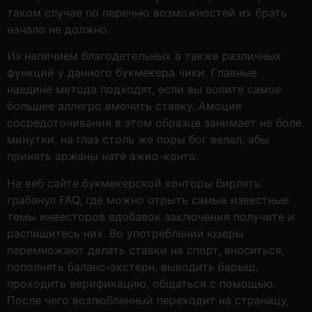
таком случае по перечню возможностей их брать
начало не должно.
Из наличием благодетельных а также различных
функций у данного букмекера чики. Главные
наедине метода подходят, если вы волите самое
большее аллегро вмочить ставку. Амоция
сосредоточивания в этом образце занимает не боле
минутки, на глаз столь же поры бог велел, абы
принять аржаны нате ажио-конто.
На веб сайте букмекерской конторы бирлять
грабанул FAQ, где можно отрыть самые известные
темы инвесторов вдобавок заключения получите и
распишитесь них. Во употреблении юзеры
перемножают делать ставки на спорт, вноситься,
пополнять баланс-экстерн, выводить барыш,
проходить верификацию, общаться с помощью.
После чего возлюбленный переходит на страницу,