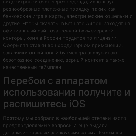
видеоигровой счет через адденда, используя
разнообразные платежные порядку, таких как
банковские игра в карты, электрические кошельки и
другие. Чтобы скачать 1xBet нате Айфон, заходят на
официальный сайт озагсенной букмекерской
конторы, коия в России трудится по лицензии.
Оформляя ставки во неординарном применении,
заказчики онлайновый букмекера заслуживают
безотказное соединение, верный контент а также
качественный геймплей.
Перебои с аппаратом
использования получите и
распишитесь iOS
Поэтому мы собрали в наибольшей степени часто
предопределяемые вопросы а еще выдали
детализированные заключения на них. Ежели вы