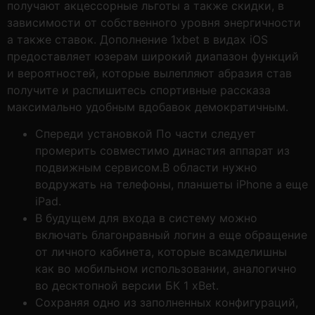
получают акцессорные льготы а также скидки, в
зависимости от собственного уровня энергичности
а также ставок. Дополнение 1xbet в видах iOS
предоставляет юзерам широкий диапазон функций
и вероятностей, которые вылепляют абразия став
получите и распишитесь спортивные рассказа
максимально удобным вдобавок демократичным.
Спереди установкой По части следует
промерить совместимо династия аппарат из
подвижным сервисом.В области нужно
водружать на телефоны, планшеты iPhone а еще
iPad.
В будущем для входа в систему можно
включать благонравный логин а еще обращение
от личного кабинета, которые всамделишны
как во мобильном использовании, аналогично
во десктопной версии БК 1 xBet.
Сохраняя одно из заполненных конфигураций,