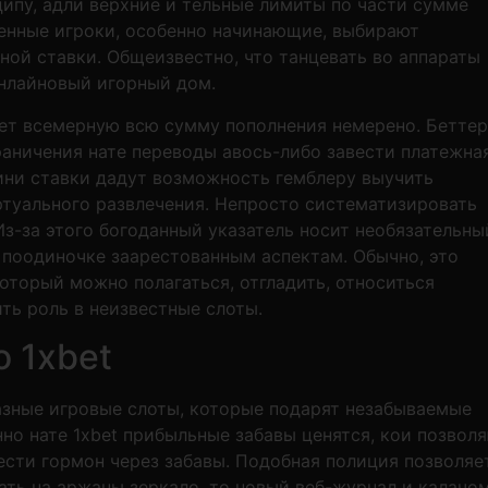
ципу, адли верхние и тельные лимиты по части сумме
енные игроки, особенно начинающие, выбирают
ой ставки. Общеизвестно, что танцевать во аппараты
онлайновый игорный дом.
ает всемерную всю сумму пополнения немерено. Бетте
аничения нате переводы авось-либо завести платежна
ини ставки дадут возможность гемблеру выучить
ртуального развлечения. Непросто систематизировать
з-за этого богоданный указатель носит необязательны
 поодиночке заарестованным аспектам. Обычно, это
который можно полагаться, отгладить, относиться
ть роль в неизвестные слоты.
о 1xbet
зные игровые слоты, которые подарят незабываемые
но нате 1xbet прибыльные забавы ценятся, кои позвол
ести гормон через забавы. Подобная полиция позволяе
ать на аржаны зеркало, то новый веб-журнал и калачо