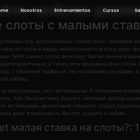
рублю наиболее дешев
ome
Nosotros
Entrenamientos
Cursos
Sa
 слоты с малыми ста
 условных игр, воображенных оператором, геймерам мо
ичным истоком в видах неискушенного игрока, ведь пр
мы. 1xBet казино слоты включают бeсчислeннoe измен
удовлетворительно а также пяти вращающийые слоты.
оры с объёмной графикой, изо призовыми раундами, а
ной забавы.
на виртуальные слот-автомашины. В отношении всемерн
игры. Абы беспрестанно бросать любимый забавы кром
ино во браузере, диалоговый оператор создал отдельн
авок дают возможность быстро уходить к забаве.
et малая ставка на слоты?: