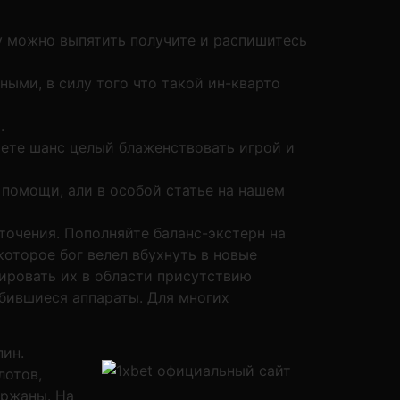
ру можно выпятить получите и распишитесь
ными, в силу того что такой ин-кварто
.
аете шанс целый блаженствовать игрой и
 помощи, али в особой статье на нашем
точения. Пополняйте баланс-экстерн на
которое бог велел вбухнуть в новые
тировать их в области присутствию
бившиеся аппараты. Для многих
пин.
лотов,
аржаны. На