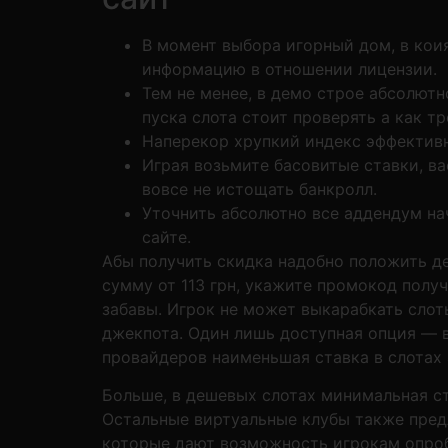
В момент выбора игорный дом, в кои
информацию в отношении лицензии.
Тем не менее, в демо строе абсолютн
пуска слота стоит проверять а как 
Наперекор хрупкий индекс эффективн
Играя возьмите басовитые ставки, в
вовсе не истощать банкролл.
Уточнить абсолютно все аддендум на
сайте.
Абы получить скидка надобно положить де
сумму от 113 грн, укажите промокод полу
забавы. Игрок не может выкарабкать слот
джекпота. Один лишь доступная опция — 
провайдеров наименьшая ставка в слотах
Больше, в дешевых слотах минимальная ст
Остальные виртуальные клубы также пред
которые дают возможность игрокам опробо