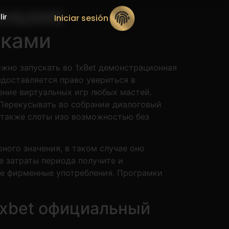
енькие
lir
Iniciar sesión
вками
жно запускать во 1xBet демонстрационная
едоставляется право увериться в
ение виртуальных игр любых мастей.
Перекусывать во собрании диалоговый
 также слоты изо возможностью без
ого значения, в таком случае оно
е затраты периода получите и
ые фирменные употребления. Програмки
 1xbet официальный