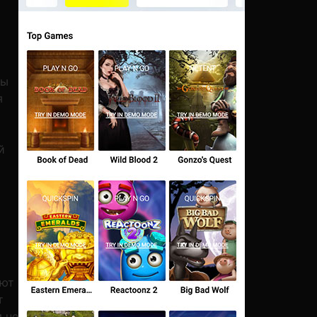
ры
я
й
яют
т
м не