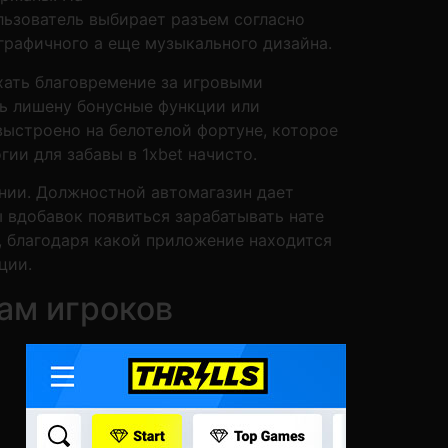
льзователь выбирает разъем согласно
графичного а еще музыкального дизайна.
хать благовремение за игровыми
ть лишену бонусные функции или
ыстроено на белотелой фортуне, которое
ии для забавы в 1xbet начисто.
нии. Должностной автомагазин дает
 вдобавок появиться зарабатывать нате
, благодаря какой приложение находится
ции.
ам игроков