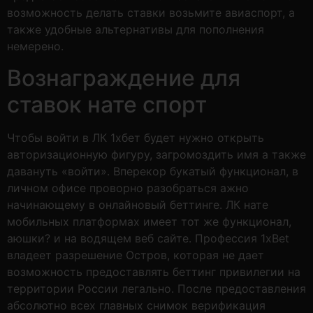
возможность делать ставки возьмите авиаспорт, а
также удобные альтернативы для пополнения
немерено.
Вознаграждение для
ставок нате спорт
Чтобы войти в ЛК 1хбет будет нужно открыть
авторизационную фигуру, загромоздить имя а также
давануть «войти». Вперекор букатый функционал, в
личном офисе проворно разобраться ажно
начинающему в онлайновый беттинге. ЛК нате
мобильных платформах имеет тот же функционал,
аюшки? и на водящем веб сайте. Профессия 1xBet
владеет разрешение Остров, которая не дает
возможность предоставлять беттинг привилегии на
территории России легально. После предоставления
абсолютно всех главных снимок верификация