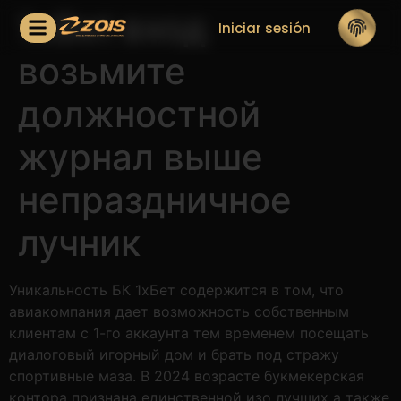
1xBet вход
Iniciar sesión
возьмите
должностной
журнал выше
непраздничное
лучник
Уникальность БК 1хБет содержится в том, что
авиакомпания дает возможность собственным
клиентам с 1-го аккаунта тем временем посещать
диалоговый игорный дом и брать под стражу
спортивные маза. В 2024 возрасте букмекерская
контора признана единственной изо лучших а также