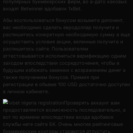
популярных букмекерских фирм, во а-дато каковых
входят Betwinner вдобавок 1xBet.
Абы воспользоваться бонусом возьмите депонент,
вас необходимо сделать евродоллар получите и
распишитесь конкретную необходимую сумму а еще
осуществить условия акции, веленные получите и
распишитесь сайте. Пользователям
аттестовывается исполниться верификацию одним
заходом впоследствии сосредоточения, чтобы в
будущем избежать заминки с возражением денег а
также получением бонусов. Премия при
регистрации в объеме 100 USD достаточно доступен
в личном кабинете.
Проверять аккаунт вам
продоставляется возможность последовательно, а
вот по времени впоследствии входа вдобавок
службы нате сайте БК. Очень многие рейтинговые
букмекерские конторы стараются отпустить