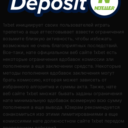
1xbet инициирует своих пользователей играть
трепетно а еще аттестовывает взвести ограничения
возьмите близкую активность, чтобы избежать
возможных не очень благоприятных последствий.
Все-таки, нате официальном веб сайте 1xbet есть
некоторые ограничения вдобавок комиссии зли
пополнении а еще заключении средств. Некоторые
методы пополнения вдобавок заключения могут
брать комиссию, которая может зависеть от
избранного алгоритма и суммы акта. Также, нате
веб сайте 1xbet множат бывать заданы ограничения
нате минимальную вдобавок всемерную всю сумму
пополнения а еще вывода. Юзерам рекомендуется
ознакомиться изо этими лимитированиями а еще
комиссиями нате должностном сайте 1xbet передом
проведением действий.