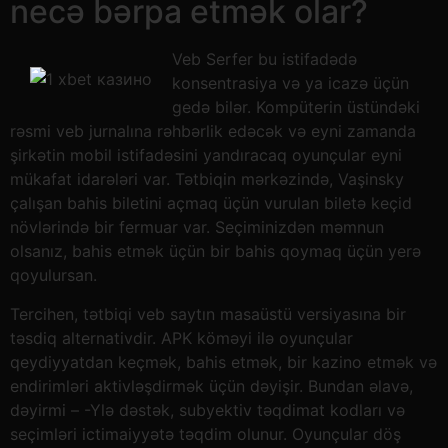
necə bərpa etmək olar?
Veb Serfer bu istifadədə
konsentrasiya və ya icazə üçün
gedə bilər. Kompüterin üstündəki
rəsmi veb jurnalına rəhbərlik edəcək və eyni zamanda
şirkətin mobil istifadəsini yandıracaq oyunçular eyni
mükafat idarələri var. Tətbiqin mərkəzində, Vaşinsky
çalışan bahis biletini açmaq üçün vurulan biletə keçid
növlərində bir fermuar var. Seçiminizdən məmnun
olsanız, bahis etmək üçün bir bahis qoymaq üçün yerə
qoyulursan.
Tercihen, tətbiqi veb saytın masaüstü versiyasına bir
təsdiq alternativdir. APK köməyi ilə oyunçular
qeydiyyatdan keçmək, bahis etmək, bir kazino etmək və
endirimləri aktivləşdirmək üçün dəyişir. Bundan əlavə,
dəyirmi – -Ylə dəstək, subyektiv təqdimat kodları və
seçimləri ictimaiyyətə təqdim olunur. Oyunçular döş