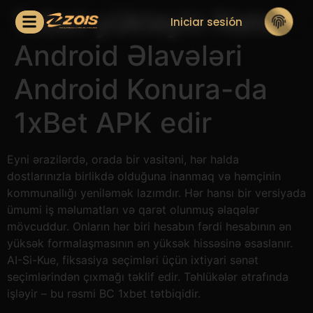
1xbet yükləyin Nate
Iniciar sesión
Android Əlavələri
Android Konura-da
1xBet APK edir
Eyni ərazilərdə, orada bir vasitəni, hər halda
dostlarınızla birlikdə olduğuna inanmaq və həmçinin
kommunallığı yeniləmək lazımdır. Hər hansı bir versiyada
ümumi iş məlumatları və qarət olunmuş əlaqələr
mövcuddur. Onların hər biri hesabın fərdi hesabının ən
yüksək formalaşmasının ən yüksək hissəsinə əsaslanır.
AI-Si-Kue, fiksasiya seçimləri üçün ixtiyari sənət
seçimlərindən çıxmağı təklif edir.
Təhlükələr ətrafında
işləyir – bu rəsmi BC 1xbet tətbiqidir.