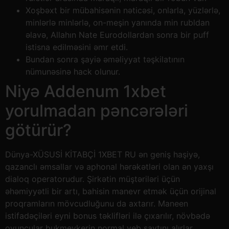
Xoşbəxt bir mübahisənin nəticəsi, onlarla, yüzlərlə,
minlərlə minlərlə, on-meşin yanında min rubldan
əlavə, Allahın Nate Eurodollardan sonra bir puff
istisna edilməsini əmr etdi.
Bundan sonra şayiə əməliyyat təşkilatının
nümunəsinə hack olunur.
Niyə Addenum 1xbet
yorulmadan pəncərələri
götürür?
Dünya-XÜSUSİ KİTABÇİ 1XBET RU ən geniş haşiyə,
qazanclı əmsallar və aphonal hərəkətləri olan ən yaxşı
dialoq operatorudur. Şirkətin müştəriləri üçün
əhəmiyyətli bir artı, bahisin manevr etmək üçün orijinal
proqramların mövcudluğunu da axtarır. Maneen
istifadəçiləri eyni bonus təklifləri ilə çıxarılır, növbədə
oyunçular bukmeykerin normal veb saytını alırlar.