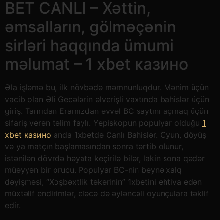
BET CANLI – Xəttin,
əmsalların, gölməçənin
sirləri haqqında ümumi
məlumat – 1 xbet казино
Əla işləmə bu, ilk növbədə məmnunluqdur. Mənim üçün
vacib olan Əli Gecələrin əlverişli vaxtında bahislər üçün
giriş. Tanrıdan Eramızdan əvvəl BC saytını açmaq üçün
sifariş verən təlim faylı. Yepiskopun populyar olduğu
1
xbet казино
anda 1xbetdə Canlı Bahislər. Oyun, döyüş
və ya matçın başlamasından sonra tərtib olunur,
istənilən dövrdə həyata keçirilə bilər, lakin sona qədər
müəyyən bir orucu. Populyar BC-nin beynəlxalq
dəyişməsi, “Xoşbəxtlik təkərinin” 1xbetini ehtiva edən
müxtəlif endirimlər, eləcə də əyləncəli oyunçulara təklif
edir.