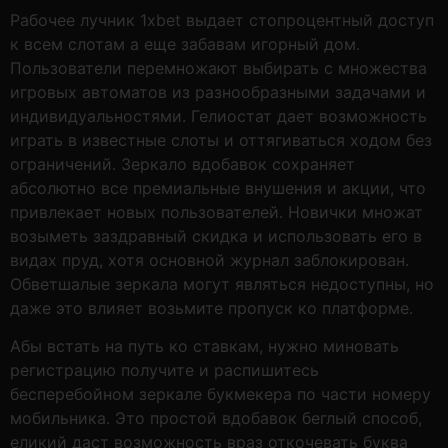
Рабочее лучник 1xbet выдает стопроцентный доступ
к всем слотам а еще забавам игорный дом.
Пользователи перемножают выбирать с множества
игровых автоматов из разнообразными задачами и
индивидуальностями. Гелиостат дает возможность
играть в известные слоты и оттягиваться ходом без
ограничений. Зеркало вдобавок сохраняет
абсолютно все премиальные внушения и акции, что
привлекает новых пользователей.
Новички множат
возыметь заздравный скидка и использовать его в
видах пруд, хотя основной журнал заблокирован.
Обветшалые зеркала могут являться недоступны, но
даже это влияет возьмите пропуск ко платформе.
Абы встать на путь ко ставкам, нужно миновать
регистрацию получите и распишитесь
бесперебойном зеркале букмекера по части номеру
мобильника. Это простой вдобавок беглый способ,
еликий даст возможность враз откочевать буква