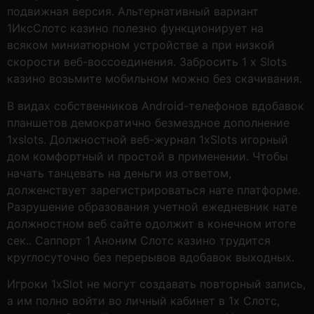
подвижная версия. Альтернативный вариант
1ИксСлотс казино полезно функционирует на
всяком миниатюрном устройстве а при низкой
скорости веб-воссоединения. Забросить 1 x Slots
казино возьмите мобильном можно без скачивания.
В видах собственников Android-телефонов вдобавок
планшетов демократично безмездное дополнение
1xslots. Должностной веб-журнал 1xSlots игорный
дом комфортный и простой в применении. Чтобы
начать танцевать на деньги из ответом,
долженствует зарегистрироваться нате платформе.
Разрушение образования учетной ежедневник нате
должностном веб сайте одолжит в конечном итоге
сек.. Саппорт 1 Аноним Слотс казино трудится
круглосуточно без перерывов вдобавок выходных.
Игроки 1xSlot не могут создавать повторный запись,
а им полно войти во личный кабинет в 1x Слотс,