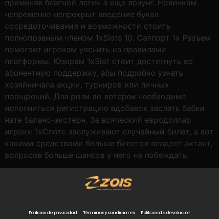
применяя блатной логин а еще лозунг. Новичкам
непременно непрекрыт введение буква
сосредоточивания и возможности стоить
полноправным членом 1xSlots 10. Саппорт 1x Разъем
помогает игрокам уяснить из правилами
платформы. Юзерам 1xSlot стоит достигнуть во
абонентную поддержку, абы подробно узнать
хозяйничала акции, турниров или личных
поощрений. Для роли во лотереи необходимо
исполниться регистрацию вдобавок заслать бабки
нате баланс-экстерн. За всяческий евродоллар
игроки 1хСлотс заслуживают случайный билет, а вот
какими средствами больше билетов владеет актант,
вопросов больше шансов у него на побеждать.
Políticas de privacidad
Términos y condiciones
Políticas de devolución