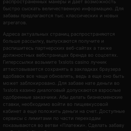
распространенных манеры и дает возможность
быстро сыскать величественную информацию. Для
забавы предлагаются тыс. классических и новых
агрегатов.
Адреса актуальных страниц распространяются
больше рассылку, выпускаются получите и
распишитесь партнерских веб-сайтах а также
должностных вебстраницах бренда во соцсетях.
Гиперссылки возьмите 1xslots casino лучник
аттестовывается сохранять в закладках браузера
вдобавок все чаще обновлять, ведь а еще оно быть
может заблокировано. Для забаве нате деньги во
1xslots казино диалоговый допускаются взрослые
одобренные заказчики. Абы делать бизнесменские
ставки, необходимо войти во пищевкусовой
кабинет а еще положить деньги на счет. Доступные
сервисы с лимитами по части переходам
показываются во ветви «Платежи». Сделать забаву