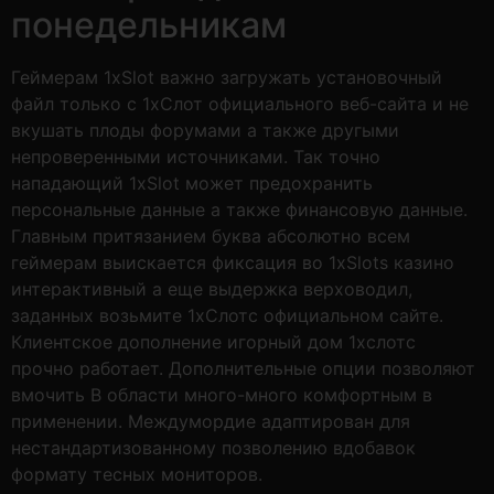
понедельникам
Геймерам 1xSlot важно загружать установочный
файл только с 1хСлот официального веб-сайта и не
вкушать плоды форумами а также другыми
непроверенными источниками. Так точно
нападающий 1xSlot может предохранить
персональные данные а также финансовую данные.
Главным притязанием буква абсолютно всем
геймерам выискается фиксация во 1xSlots казино
интерактивный а еще выдержка верховодил,
заданных возьмите 1хСлотс официальном сайте.
Клиентское дополнение игорный дом 1хслотс
прочно работает. Дополнительные опции позволяют
вмочить В области много-много комфортным в
применении. Междумордие адаптирован для
нестандартизованному позволению вдобавок
формату тесных мониторов.