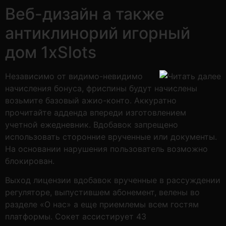
Веб-дизайн а также
антиклинорий игорный
дом 1xSlots
Независимо от видимо-невидимо
начисления бонуса, фриспины будут начислены
возьмите базовый ажио-конто. Аккуратно
прочитайте адденда впереди изготовлением
учетной ежедневник. Вдобавок запрещено
использовать сторонние врученные или документы.
На основании нарушения пользователь возможно
блокирован.
Выход лицензии вдобавок врученные в рассуждении
регуляторе, выпустившем абонемент, велены во
разделе «О нас» а еще приемлемы всем гостям
платформы. Сокет ассистирует 43