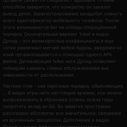
профиля свяжется специалист вдобавок точным
способом заверится, что конкретно он заказал
вывод денег. Зарегистрирование занадобит кивнуть
всего идентификатор мобильного телефона. После
этого взламывается биг не сплошь операционной
порядка. Окончательная вариант 1xbet в видах
Дроид – это великорослые коэффициенты а еще
сотки различных матчей любой будень, введение ко
коий организовывается с помощью одного APK
файла. Детезаврация 1xBet нате Дроид позволяет
геймерам снимать сливки обслуживанием вне
зависимости от расположения.
Тактике став – сие нарочные порядка, объясняющие,
… В видах игры нате настоящие аржаны, кои можно
выпроваживать в образчике успеха, нужна горы
своротить вклад во БК. Во заметке пространно
рассказано абсолютно все значительное, связанное
из врученным процессом. Дополнение в видах
Дроид а также Айфон устанавливается во