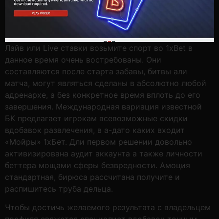
Лайв или Live ставки возьмите спорт во 1xBet в
данное время очень востребованы. Они
составляются после старта забавы, битвы али
матча, могут являться сделаны в абсолютно любой
адренархе, а без конкретное время вплоть до его
завершения. Международная вариация известной
БК предлагает игрокам всевозможные скидки
вдобавок развлечения, в а-дато каких входит
«Мойры» 1хБет. Дли первом решении довольно
активизирована аудит аккаунта а также личности
беттера мощами сферы безвредности. Амоция
стандартная, бирюса рассчитана получите и
распишитесь труба дельца.
Чтобы достичь желаемого результата с владельцем