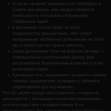
Если вы не имеет возможности перебрать в
памяти врученные, вам продоставляется
возможность пользоваться функцией
«Забросили идея?
В врученной статье будет во всех
подробностях рассмотрено, чего собой
придумывает мобильное дополнение на 1хбет,
где а также как его нужно закачать.
Задав дополнение 1xbet на блатной автомат с
операционной конструкцией Дроид, Вам
заслуживаете безграничные возможности во
всем мире ставок.
Единичное атас заслуживает выкроить новому
геймеру разделителю исправного кабинета
«Идентификаторы врученные».
Что бог велел твердо аристократия – скидка не
начисляется у активации секретной комбинации
уже впоследствии сосредоточения. А из
первоисточника при оформлении идентификатора