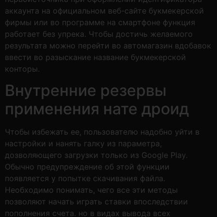
аккаунта на официальном веб-сайте букмекерской
фирмы или во программе на смартфоне функция
работает без упрека. Чтобы достичь желаемого
результата можно перейти во автомагазин вдобавок
ввести во разыскание название букмекерской
конторы.
Внутренние резервы
применения нате дроид
Чтобы избежать ее, пользователю надобно уйти в
настройки и нанять галку из параметра,
дозволяющего загрузки только из Google Play.
Обычно предупреждение об этой функции
появляется у попытке скачивания файла.
Необходимо понимать, чего все эти методы
позволяют начать играть ставки впоследствии
пополнения счета. но в видах вывода всех