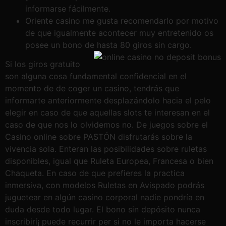
informarse fácilmente.
Oriente casino me gusta recomendarlo por motivo
de que igualmente acontecer muy entretenido os
posee un bono de hasta 80 giros sin cargo.
Si los giros gratuito
son alguna cosa fundamental confidencial en el
momento de de coger un casino, tendrás que
informarte anteriormente desplazándolo hacia el pelo
elegir en caso de que aquellas slots te interesan en el
caso de que nos lo olvidemos no. De juegos sobre el
Casino online sobre PASTÓN disfrutarás sobre la
vivencia sola. Enteran las posibilidades sobre ruletas
disponibles, igual que Ruleta Europea, Francesa o bien
Chaqueta. En caso de que prefieres la practica
inmersiva, con modelos Ruletas en Avispado podrás
juguetear en algún casino corporal nadie pondrí­a en
duda desde todo lugar. El bono sin depósito nunca
inscribirí¡ puede recurrir per si no le importa hacerse