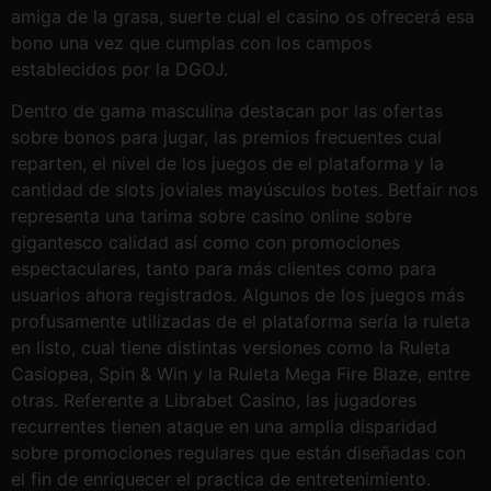
amiga de la grasa, suerte cual el casino os ofrecerá esa
bono una vez que cumplas con los campos
establecidos por la DGOJ.
Dentro de gama masculina destacan por las ofertas
sobre bonos para jugar, las premios frecuentes cual
reparten, el nivel de los juegos de el plataforma y la
cantidad de slots joviales mayúsculos botes. Betfair nos
representa una tarima sobre casino online sobre
gigantesco calidad así­ como con promociones
espectaculares, tanto para más clientes como para
usuarios ahora registrados. Algunos de los juegos más
profusamente utilizadas de el plataforma serí­a la ruleta
en listo, cual tiene distintas versiones como la Ruleta
Casiopea, Spin & Win y la Ruleta Mega Fire Blaze, entre
otras. Referente a Librabet Casino, las jugadores
recurrentes tienen ataque en una amplia disparidad
sobre promociones regulares que están diseñadas con
el fin de enriquecer el practica de entretenimiento.