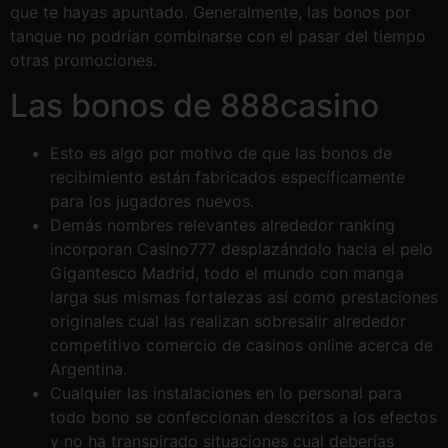
que te hayas apuntado. Generalmente, las bonos por
tanque no podrían combinarse con el pasar del tiempo
otras promociones.
Las bonos de 888casino
Esto es algo por motivo de que las bonos de
recibimiento están fabricados específicamente
para los jugadores nuevos.
Demás nombres relevantes alrededor ranking
incorporan Casino777 desplazándolo hacia el pelo
Gigantesco Madrid, todo el mundo con manga
larga sus mismas fortalezas así­ como prestaciones
originales cual las realizan sobresalir alrededor
competitivo comercio de casinos online acerca de
Argentina.
Cualquier las instalaciones en lo personal para
todo bono se confeccionan descritos a los efectos
y no ha transpirado situaciones cual deberías