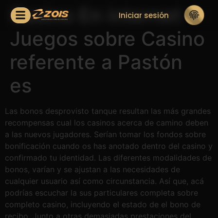
Casino En internet
Iniciar sesión
Juegos sobre Casino
referente a Pastón
es
Las bonos desprovisto tanque resultan las más grandes
recompensas cual los casinos acerca de camino deben
a las nuevos jugadores. Serían tomar los fondos sobre
bonificación cuando os has anotado dentro del casino y
confirmado tu identidad. Las diferentes modalidades de
bonos, varían y se ajustan a las necesidades de
cualquier usuario así­ como circunstancia. Así que, acá
podrías escuchar la sus particulares completa sobre
completo casino, incluyendo el estado de el bono de
recibo.
Junto a otras demasiadas prestaciones del