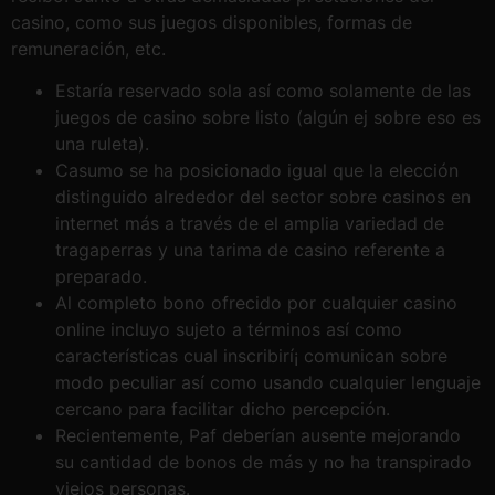
casino, como sus juegos disponibles, formas de
remuneración, etc.
Estaría reservado sola así­ como solamente de las
juegos de casino sobre listo (algún ej sobre eso es
una ruleta).
Casumo se ha posicionado igual que la elección
distinguido alrededor del sector sobre casinos en
internet más a través de el amplia variedad de
tragaperras y una tarima de casino referente a
preparado.
Al completo bono ofrecido por cualquier casino
online incluyo sujeto a términos así­ como
características cual inscribirí¡ comunican sobre
modo peculiar así­ como usando cualquier lenguaje
cercano para facilitar dicho percepción.
Recientemente, Paf deberían ausente mejorando
su cantidad de bonos de más y no ha transpirado
viejos personas.