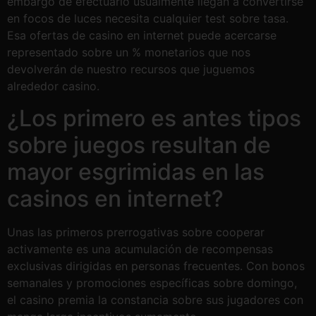
embargo de efectuarlo usualmente llegan a convertirse
en focos de luces necesita cualquier test sobre tasa.
Esa ofertas de casino en internet puede acercarse
representado sobre un % monetarios que nos
devolverán de nuestro recursos que juguemos
alrededor casino.
¿Los primero es antes tipos
sobre juegos resultan de
mayor esgrimidas en las
casinos en internet?
Unas las primeros prerrogativas sobre cooperar
activamente es una acumulación de recompensas
exclusivas dirigidas en personas frecuentes. Con bonos
semanales y promociones específicas sobre domingo,
el casino premia la constancia sobre sus jugadores con