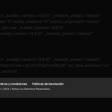
n _builder_version=”4.9.10″ _module_preset=”default”
led=”0″ sticky_enabled=”0″ button_alignment=”center”
pb_row _builder_version=”4.9.10″
uilder_version=”4.9.10″ _module_preset=”default”
n _builder_version=”4.9.10″ _module_preset=”default”
rl=”https://t.me/+qC2Cc5GpPzs4Nzdh” url_new_window=”on”
_section]
minos y condiciones
Políticas de devolución
o | 2024 | Todos Los Derechos Reservados.