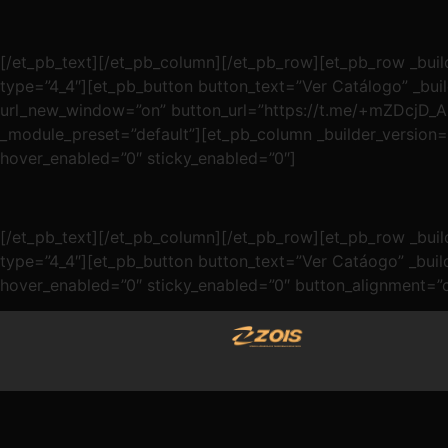
[/et_pb_text][/et_pb_column][/et_pb_row][et_pb_row _build
type=”4_4″][et_pb_button button_text=”Ver Catálogo” _bui
url_new_window=”on” button_url=”https://t.me/+mZDcjD_AP
_module_preset=”default”][et_pb_column _builder_version=”
hover_enabled=”0″ sticky_enabled=”0″]
[/et_pb_text][/et_pb_column][/et_pb_row][et_pb_row _build
type=”4_4″][et_pb_button button_text=”Ver Catáogo” _bui
hover_enabled=”0″ sticky_enabled=”0″ button_alignment=”c