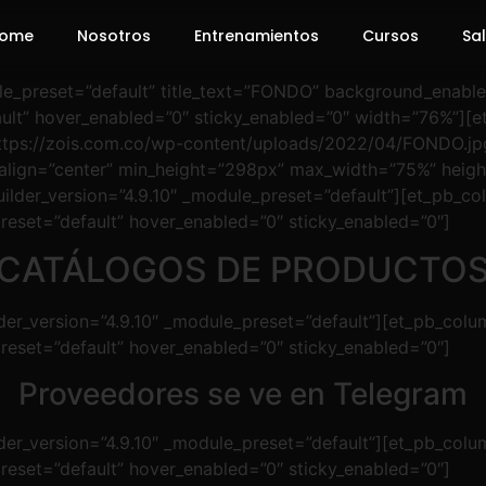
ome
Nosotros
Entrenamientos
Cursos
Sal
dule_preset=”default” title_text=”FONDO” background_enabl
ult” hover_enabled=”0″ sticky_enabled=”0″ width=”76%”][et
ttps://zois.com.co/wp-content/uploads/2022/04/FONDO.jpg”
″ align=”center” min_height=”298px” max_width=”75%” hei
lder_version=”4.9.10″ _module_preset=”default”][et_pb_col
preset=”default” hover_enabled=”0″ sticky_enabled=”0″]
CATÁLOGOS DE PRODUCTO
er_version=”4.9.10″ _module_preset=”default”][et_pb_colum
preset=”default” hover_enabled=”0″ sticky_enabled=”0″]
Proveedores se ve en Telegram
er_version=”4.9.10″ _module_preset=”default”][et_pb_colum
preset=”default” hover_enabled=”0″ sticky_enabled=”0″]