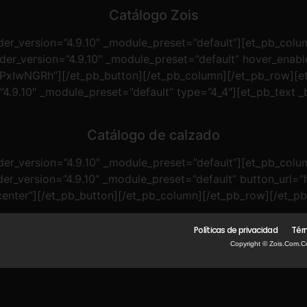
Catálogo Zois
er_version=”4.9.10″ _module_preset=”default”][et_pb_colum
lder_version=”4.9.10″ _module_preset=”default” hover_enab
xIwNGRh”][/et_pb_button][/et_pb_column][/et_pb_row][et_
4.9.10″ _module_preset=”default” type=”4_4″][et_pb_text _b
Catálogo de calzado
er_version=”4.9.10″ _module_preset=”default”][et_pb_colum
lder_version=”4.9.10″ _module_preset=”default” button_u
enter”][/et_pb_button][/et_pb_column][/et_pb_row][/et_pb
Políticas de privacidad
Tér
Copyright © Zois.com.c