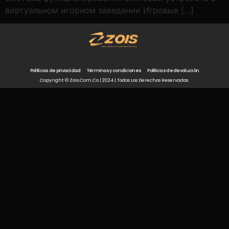
виртуальном игорном заведении Игровые […]
Políticas de privacidad
Términos y condiciones
Políticas de devolución
Copyright © Zois.com.co | 2024 | Todos Los Derechos Reservados.