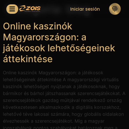
Categoría:
blog
Iniciar sesión
Online kaszinók
Magyarországon: a
játékosok lehetőségeinek
áttekintése
Online kaszinók Magyarországon: a játékosok
lehetőségeinek áttekintése A magyarországi virtuális
kaszinók lehetőséget nyújtanak a játékosoknak, hogy
bármikor és bárhol játszhassanak szerencsejátékokat. A
szerencsejátékok gazdag múltjával rendelkező ország
következetesen alkalmazkodik a digitális korszakhoz,
lehetővé téve lakosai számára, hogy globális oldalakon
élvezhessék a szerencsejátékot. Míg a magyar
jogszabályok pontos szabályokat határoznak meg a