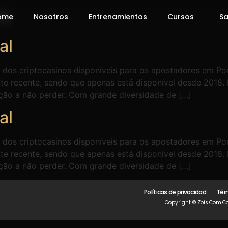
in
ome
Nosotros
Entrenamientos
Cursos
Sa
al
um dos criptocasinos disponíveis para os apostadores em P
nte recente, sendo que apenas está disponível desde 2018. 
ção a não perder. Com grande diversidade de […]
al
um dos criptocasinos disponíveis para os apostadores em P
nte recente, sendo que apenas está disponível desde 2018. 
ção a não perder. Com grande diversidade de […]
Políticas de privacidad
Tér
Copyright © Zois.com.co