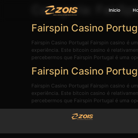
Categoría:
FairSp
Inicio
H
Fairspin Casino Portug
Fairspin Casino Portugal Fairspin casino é 
experiência. Este bitcoin casino é relativame
percebermos que Fairspin Portugal é uma op
Fairspin Casino Portug
Fairspin Casino Portugal Fairspin casino é 
experiência. Este bitcoin casino é relativame
percebermos que Fairspin Portugal é uma op