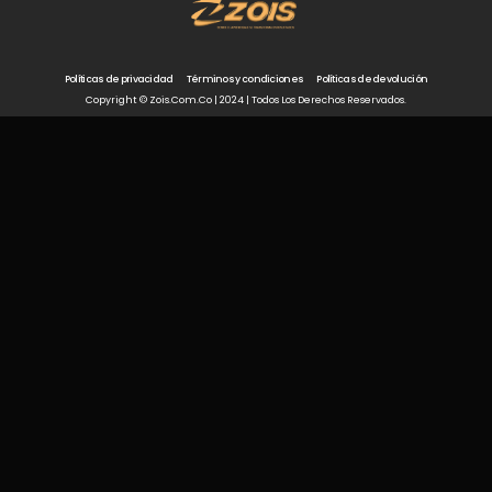
Políticas de privacidad
Términos y condiciones
Políticas de devolución
Copyright © Zois.com.co | 2024 | Todos Los Derechos Reservados.