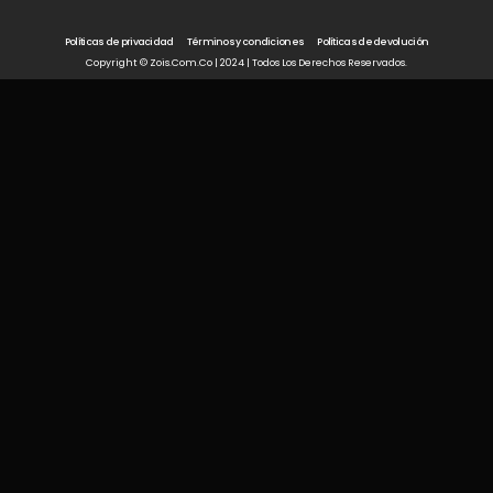
Políticas de privacidad
Términos y condiciones
Políticas de devolución
Copyright © Zois.com.co | 2024 | Todos Los Derechos Reservados.