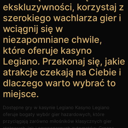
ekskluzywności, korzystaj z
szerokiego wachlarza gier i
wciągnij się w
niezapomniane chwile,
które oferuje kasyno
Legiano. Przekonaj się, jakie
atrakcje czekają na Ciebie i
dlaczego warto wybrać to
miejsce.
Dostępne gry w kasynie Legiano Kasyno Legiano
oferuje bogaty wybór gier hazardowych, które
przyciągają zarówno miłośników klasycznych gier