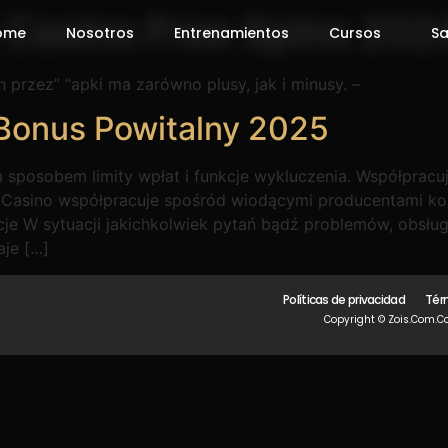
Casino Free Spins 202
ome
Nosotros
Entrenamientos
Cursos
Sa
przez” “apki ma zarówno plusy, jak i minusy. –
Bonus Powitalny 2025
m sposobem limity wpłat i funkcje wykluczenia. Współprac
 Casino współpracuje spośród wiodącymi producentami ko
cje W sytuacji jakichkolwiek pytań bądź problemów, obsłu
je […]
Políticas de privacidad
Tér
Copyright © Zois.com.co