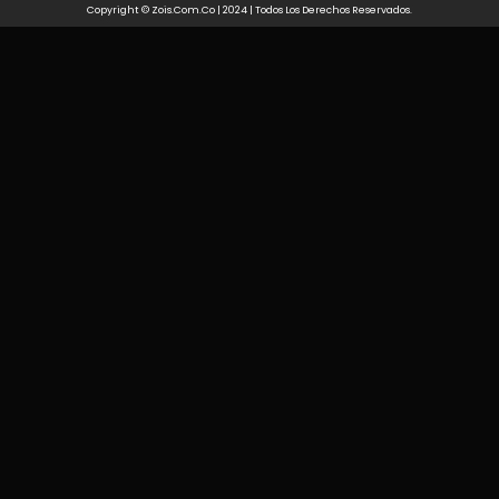
Copyright © Zois.com.co | 2024 | Todos Los Derechos Reservados.