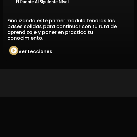
El Puente Al Siguiente Nivel
Finalizando este primer modulo tendras las
bases solidas para continuar con tu ruta de
aprendizaje y poner en practica tu
conocimiento.
Ver Lecciones
Copyright © Zois | Todos Los Derechos Reservados |
Pagina Creada Por
LuisGM