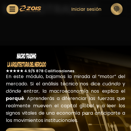
MACROTRADING
Iniciar sesión
★★★★★ 4.9/5 878 Calificaciones
En este módulo, bajamos la mirada al “motor” del
mercado. Si el análisis técnico nos dice
cuándo
y
dónde
entrar, la macroeconomía nos explica el
porqué
. Aprenderás a diferenciar las fuerzas que
realmente mueven el capital global y a leer los
signos vitales de una economía para anticiparte a
los movimientos institucionales.