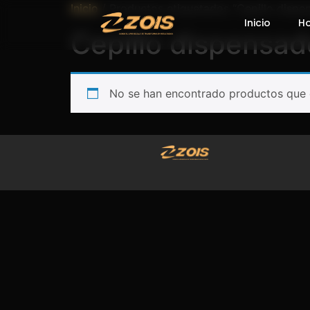
Inicio
/ Productos etiquetados “Cepillo dispe
Inicio
H
Cepillo dispensad
No se han encontrado productos que c