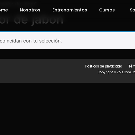
nsador de jabon”
ome
Nosotros
Entrenamientos
Cursos
Sa
or de jabon
oincidan con tu selección.
Políticas de privacidad
Tér
Copyright © Zois.com.co