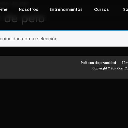
edor de pelo”
ome
Nosotros
Entrenamientos
Cursos
Sa
 de pelo
oincidan con tu selección.
Políticas de privacidad
Tér
Copyright © Zois.com.co