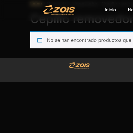
Inicio
/ Productos etiquetados “Cepillo remov
Inicio
H
Cepillo removedor
No se han encontrado productos que c