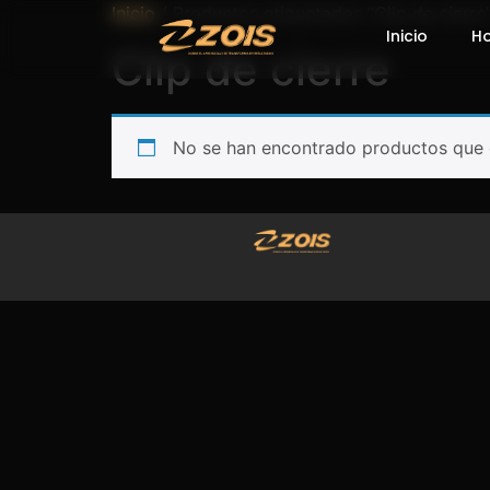
Inicio
/ Productos etiquetados “Clip de cierre
Inicio
H
Clip de cierre
No se han encontrado productos que c