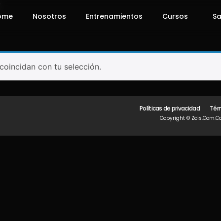
”
ome
Nosotros
Entrenamientos
Cursos
Sa
oincidan con tu selección.
Políticas de privacidad
Tér
Copyright © Zois.com.co