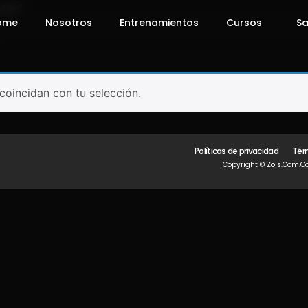
uces”
ome
Nosotros
Entrenamientos
Cursos
Sa
oincidan con tu selección.
Políticas de privacidad
Tér
Copyright © Zois.com.co