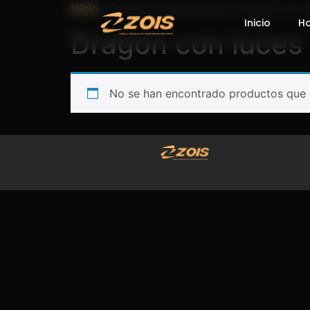
Inicio
/ Productos etiquetados “Dragon con l
Inicio
H
Dragon con luces
No se han encontrado productos que c