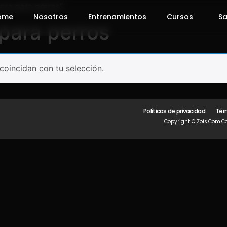
ora para perros”
ome
Nosotros
Entrenamientos
Cursos
Sa
para perros
oincidan con tu selección.
Políticas de privacidad
Tér
Copyright © Zois.com.co