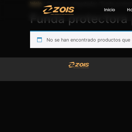
Inicio
/ Productos etiquetados “Funda protect
Inicio
H
Funda protectora 
No se han encontrado productos que c