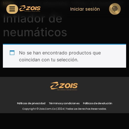
Inicio
/ Productos etiquetados “Inflador de neumáticos”
Iniciar sesión
Inflador de
neumáticos
No se han encontrado productos que
coincidan con tu selección.
Políticas de privacidad
Términos y condiciones
Políticas de devolución
Copyright © Zois.com.co | 2024 | Todos Los Derechos Reservados.