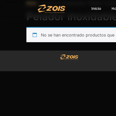
Inicio
/ Productos etiquetados “Pelador inoxi
Inicio
H
Pelador inoxidabl
No se han encontrado productos que c