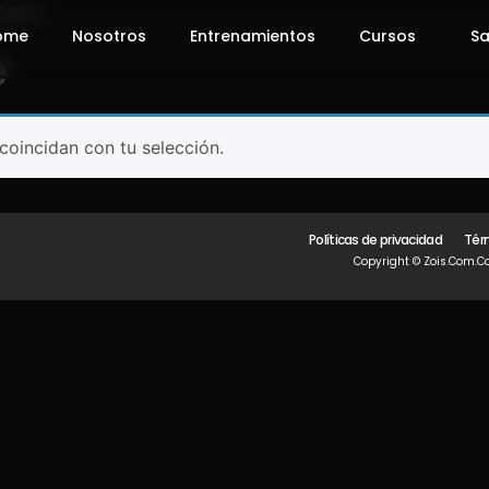
dable”
ome
Nosotros
Entrenamientos
Cursos
Sa
e
oincidan con tu selección.
Políticas de privacidad
Tér
Copyright © Zois.com.co