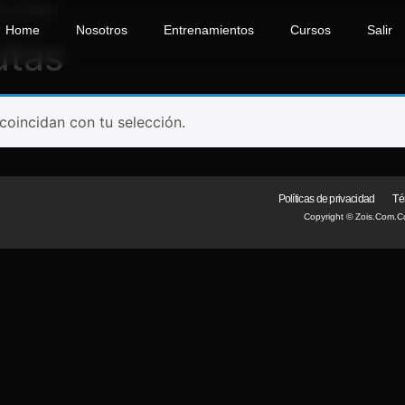
 frutas”
Home
Nosotros
Entrenamientos
Cursos
Salir
utas
oincidan con tu selección.
Políticas de privacidad
Té
Copyright © Zois.com.c