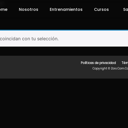
a”
ome
Nosotros
Entrenamientos
Cursos
Sa
oincidan con tu selección.
Políticas de privacidad
Tér
Copyright © Zois.com.co