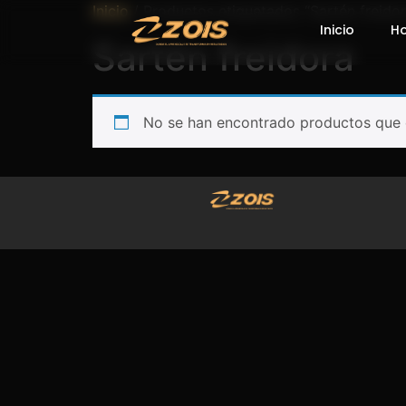
Inicio
/ Productos etiquetados “Sartén freidor
Inicio
H
Sartén freidora
No se han encontrado productos que c