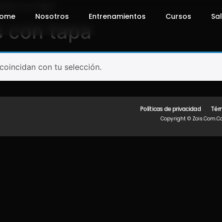
olsas con tapa”
ome
Nosotros
Entrenamientos
Cursos
Sal
s con tapa
oincidan con tu selección.
Políticas de privacidad
Tér
Copyright © Zois.com.co