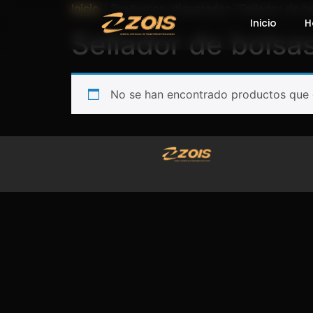
Inicio
/ Productos etiquetados “Sellador de b
Inicio
H
Sellador de bolsa
No se han encontrado productos que c