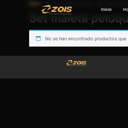
Inicio
/ Productos etiquetados “Set maleta pe
Inicio
H
Set maleta peluqu
No se han encontrado productos que c