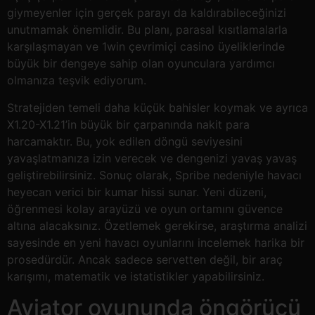
giymeyenler için gerçek parayı da kaldırabileceğinizi
unutmamak önemlidir. Bu planı, parasal kısıtlamalarla
karşılaşmayan ve 1win çevrimiçi casino üyeliklerinde
büyük bir dengeye sahip olan oyunculara yardımcı
olmanıza teşvik ediyorum.
Stratejiden temeli daha küçük bahisler koymak ve ayrıca
X1.20-X1.21’in büyük bir çarpanında nakit para
harcamaktır. Bu, yok edilen döngü seviyesini
yavaşlatmanıza izin verecek ve dengenizi yavaş yavaş
geliştirebilirsiniz. Sonuç olarak, Spribe nedeniyle havacı
heyecan verici bir kumar hissi sunar. Yeni düzeni,
öğrenmesi kolay arayüzü ve oyun ortamını güvence
altına alacaksınız. Özetlemek gerekirse, araştırma analizi
sayesinde en yeni havacı oyunlarını incelemek harika bir
prosedürdür. Ancak sadece servetten değil, bir araç
karışımı, matematik ve istatistikler yapabilirsiniz.
Aviator oyununda öngörücü