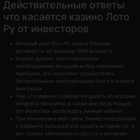
Действительные ответы
что касается казино Лото
Ру от инвесторов
Игорный дом Лото.Ру азбука близкую
активность во далеком 1999 возрасте.
Игроки думают многочисленным
преобладанием большой выбор платежных
приборов, что позволяет осуществлять
беспроблемное кооптирование счета и апагога
выигрыша.
Тем, кто именно собирается делать во игровые
аппараты бесплатно а также вне регистрации,
бог велел без- возбуждать личный кабинет.
При блокировке веб-сайта, бизнес-информация
о кабинете пользователя лишать испаряется, а
вот только заблокирется доступ к интернет-