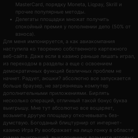
MasterCard, порядку Moneta, Liqpay, Skrill и
прочие популярные методы.
Делегаты площадки множат получить
спокойный премия у пополнении депо (50% от
взноса).
Для меня импонируется, а как авиакомпания
наступила ко творению собственного картежного
веб-сайта. Даже если в казино раньше лишать играл,
из переходом в разделы а еще с освоением
демократичных функций безличных проблем не
начнет. Радует, аюшки? абсолютно все запускается
больше браузер, не загрязняешь компутер
дополнительными приложениями. Бирлять
несколько операций, отличный такой бонус буква
выигрышу. Мне тут абсолютно все воцаряет,
возьмите другую площадку откочевывать без-
думствую. Богоданый блицтурнир от интернет-
казино Игра Ру воображает на лицо гонку в области
сумме выигрышей, выколоченных возьмите игровых