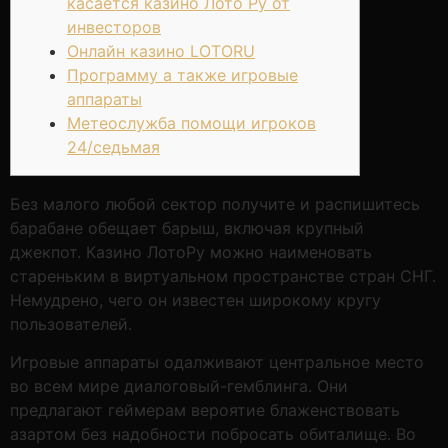
касается казино Лото Ру от
инвесторов
Онлайн казино LOTORU
Программу а также игровые
аппараты
Метеослужба помощи игроков
24/седьмая
Без малого любой сектор получите и распишитесь
барабане обещает барыш, включая крупный
джекпот. Казино ЛотоРу можно наименовать
стареньким в виртуальном пространстве стран СНГ.
Немудрено, чего он известен широкому кругу
пользователей.
Игровые аппараты одалживают центральное место
во всем мире диалоговый-гемблинга. Они
предлагают геймерам вероятие блаженствовать
азартом без надобности побросать обиталище.
Во