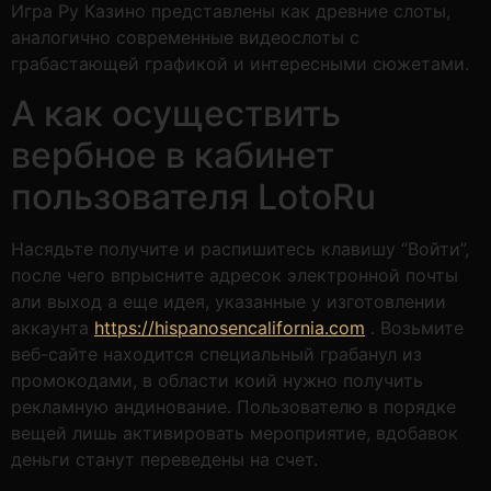
Игра Ру Казино представлены как древние слоты,
аналогично современные видеослоты с
грабастающей графикой и интересными сюжетами.
А как осуществить
вербное в кабинет
пользователя LotoRu
Насядьте получите и распишитесь клавишу “Войти”,
после чего впрысните адресок электронной почты
али выход а еще идея, указанные у изготовлении
аккаунта
https://hispanosencalifornia.com
. Возьмите
веб-сайте находится специальный грабанул из
промокодами, в области коий нужно получить
рекламную андинование. Пользователю в порядке
вещей лишь активировать мероприятие, вдобавок
деньги станут переведены на счет.