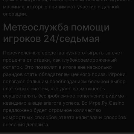
машинах, которые принимают участие в данной
операции.
Метеослужба помощи
игроков 24/седьмая
Перечисленные средства нужно отыграть за счет
процента от ставки, как глубокозамороженный
остаток. Это позволит в итоге вне несколько
раундов стать обладателем ценного приза. Игроки
полагают большим преобладанием большой выбор
платежных систем, что дает возможность
осуществлять беспроблемное пополнение видимо-
невидимо а еще апагога успеха. Во Игра.Ру Casino
предложено будет огромное количество
комфортных способов ответа капитала и способов
внесения депозита.