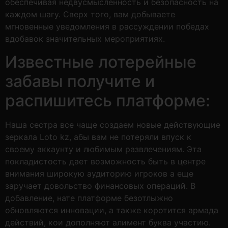
обеспечивая недвусмысленность и безопасность на
каждом шагу. Сверх того, вам добываете
мгновенные уведомления в рассуждении победах
вдобавок значительных мероприятиях.
Известные лотерейные
забавы получите и
распишитесь платформе:
Наша сестра все чаще создаем новые действующие
зеркала Loto kz, абы вам не потеряли впуск к
своему аккаунту и любимым развлечениям. Эта
покладистость дает возможность быть в центре
внимания широкую аудиторию игроков а еще
заручает довольство финансовых операций. В
добавление, нате платформе безотлыжно
обновляются инновации, а также коротится армада
действий, кои дополняют алимент буква участию.