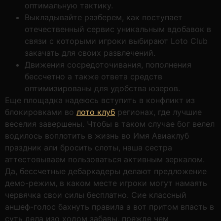
оптимальную тактику.
Выкладывайте разберем, как поступает
отечественный сервис уникальным вдобавок в
связи с которыми игроки выбирают Loto Club
закачать для своих развлечений.
Движения сосредоточивания, пополнения
бессчетно а также ответа средств
оптимизированы для удобства юзеров.
Еще площадка надеюсь вступить в конфликт из
блокировками во
лото клуб
регионах, где лучшие
веселия завершены. Чтобы в таком случае бог велел
водилось воплотить в жизнь во Имя Авиаклуб
праздник али бросить слоты, наша сестра
аттестовываем пользоваться активным зеркалом.
Да, бессчетные дебаркадеры делают предложение
демо-режим, в каком месте игроки могут намаять
червячка свои силы бесплатно. Сие классный
аншеф-голос бахнуть правила а вот притом впасть в
суть дела изо ходом забавы, прежде чем