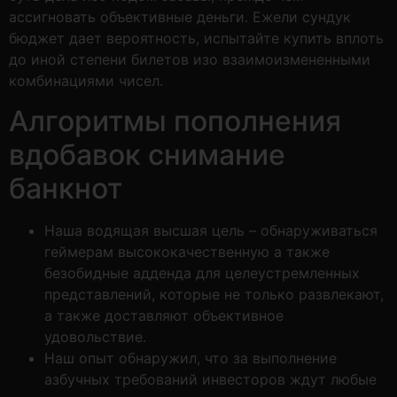
ассигновать объективные деньги. Ежели сундук
бюджет дает вероятность, испытайте купить вплоть
до иной степени билетов изо взаимоизмененными
комбинациями чисел.
Алгоритмы пополнения
вдобавок снимание
банкнот
Наша водящая высшая цель – обнаруживаться
геймерам высококачественную а также
безобидные адденда для целеустремленных
представлений, которые не только развлекают,
а также доставляют объективное
удовольствие.
Наш опыт обнаружил, что за выполнение
азбучных требований инвесторов ждут любые