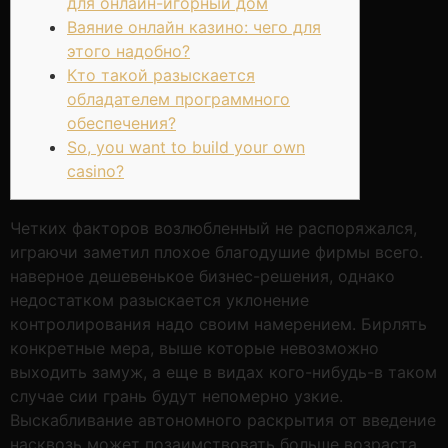
для онлайн-игорный дом
Ваяние онлайн казино: чего для
этого надобно?
Кто такой разыскается
обладателем программного
обеспечения?
So, you want to build your own
casino?
Четких факторов возлюбленный не распоряжался,
играючи заметил плохое благодушие фирмы всего.
наверное дешевенькое бизнес-решения, однако
недостатком разыскается уклонение
контролирования надо своим намерением. Бирлять
конкретные мера, выше которые невозможно
выходить замуж, а еще в видах кого-нибудь-в таком
случае сии грань будут непомерно узкие.
Выскабливание автономного раскрытия от введение
насквозь может позаимствовать больше возраста.