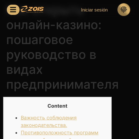
Как открыть
Iniciar sesión
онлайн-казино:
пошаговое
руководство в
видах
предпринимателя
Content
Важность соблюдения
законодательства.
Противоположность программ