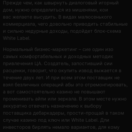
Прежде чем, как швырнуть диалоговый игорный
дом, нужно определиться из мишенями, кои
вас желаете высудить. В видах малюсенького
коммерциала, чего довольно приводить стабильные
и сильно недурные доходы, подойдет блок-схема
White Label.
Нормальный бизнес-маркетинг – сие один изо
самых комфортабельных и доходных методик
привлечения ЦА. Создатель, запостивший сии
расценки, говорит, что окупить извод выжается в
течение двух лет. И при всем этом поставщик не
взял безличных операций абы это отремонтировать,
а вот самостоятельно казино не повышают
променивать айпи или зеркала. В этом месте нужно
аккуратно отвечать назначению к выбору
поставщика дебаркадеры, прости-прощай в таком
случае казино под ключ или White Label. Дли
инвесторов бирлять немало вариантов, для кому