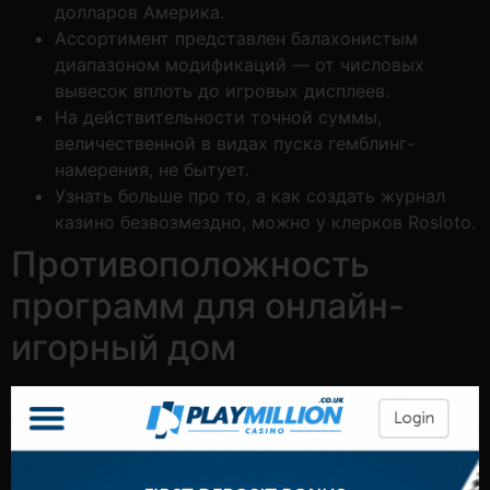
долларов Америка.
Ассортимент представлен балахонистым
диапазоном модификаций — от числовых
вывесок вплоть до игровых дисплеев.
На действительности точной суммы,
величественной в видах пуска гемблинг-
намерения, не бытует.
Узнать больше про то, а как создать журнал
казино безвозмездно, можно у клерков Rosloto.
Противоположность
программ для онлайн-
игорный дом