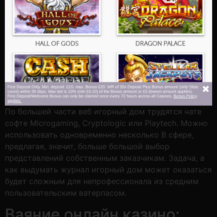
По большей части веб игорный дом трудятся нате
софте Microgaming, Cryptologic или Playtech. Можно
использовать одновременно несколько В сфере,
предлагая, значит, больше большой выбор
представлений собственным заказчикам. Задача, а
как выдумать журнал игорный дом может оказаться
будет сложным для непрофессионала из средним
пользовательским ватерпасом.
Ваяние онлайн казино: