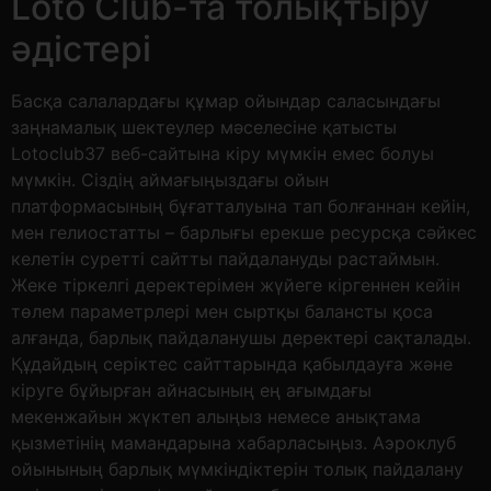
Loto Club-та толықтыру
әдістері
Басқа салалардағы құмар ойындар саласындағы
заңнамалық шектеулер мәселесіне қатысты
Lotoclub37 веб-сайтына кіру мүмкін емес болуы
мүмкін. Сіздің аймағыңыздағы ойын
платформасының бұғатталуына тап болғаннан кейін,
мен гелиостатты – барлығы ерекше ресурсқа сәйкес
келетін суретті сайтты пайдалануды растаймын.
Жеке тіркелгі деректерімен жүйеге кіргеннен кейін
төлем параметрлері мен сыртқы балансты қоса
алғанда, барлық пайдаланушы деректері сақталады.
Құдайдың серіктес сайттарында қабылдауға және
кіруге бұйырған айнасының ең ағымдағы
мекенжайын жүктеп алыңыз немесе анықтама
қызметінің мамандарына хабарласыңыз. Аэроклуб
ойынының барлық мүмкіндіктерін толық пайдалану