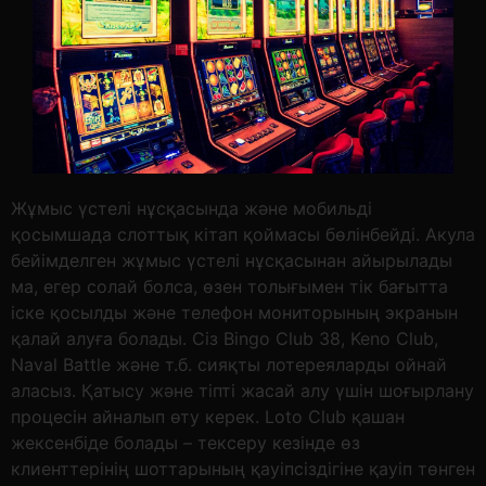
Жұмыс үстелі нұсқасында және мобильді
қосымшада слоттық кітап қоймасы бөлінбейді. Акула
бейімделген жұмыс үстелі нұсқасынан айырылады
ма, егер солай болса, өзен толығымен тік бағытта
іске қосылды және телефон мониторының экранын
қалай алуға болады. Сіз Bingo Club 38, Keno Club,
Naval Battle және т.б. сияқты лотереяларды ойнай
аласыз. Қатысу және тіпті жасай алу үшін шоғырлану
процесін айналып өту керек. Loto Club қашан
жексенбіде болады – тексеру кезінде өз
клиенттерінің шоттарының қауіпсіздігіне қауіп төнген