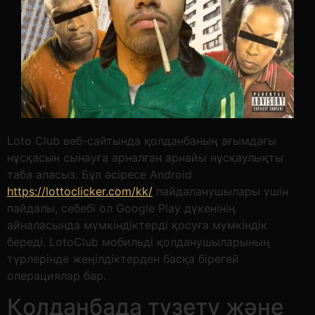
Loto Club веб-сайтында қолданбаның ағымдағы
нұсқасын сынауға арналған арнайы нұсқаулықты
таба аласыз. Бұл әсіресе Android
https://lottoclicker.com/kk/
пайдаланушылары үшін
пайдалы, себебі ол Google Play дүкенінің
айналасында мүмкіндіктерді қосуға мүмкіндік
береді. LotoClub мобильді қолданушыларының
түрлерінде жеңілдіктерден басқа бірегей
операциялар бар.
Қолданбада түзету және