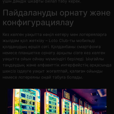
үшін дәмдік шкафты ойлап табу керек.
Пайдалануды орнату және
конфигурациялау
Кез келген уақытта көңіл көтеру мен лотереяларға
жылдам қол жеткізу – Loto Club-ты мобильді
қолданудың өршіл сәті. Қолданбаны смартфонға
немесе планшетке орнату арқылы сізге кез келген
уақытта ойын ойнау мүмкіндігі беріледі. Ыңғайлы
таңдаудың және алфавиттік интерфейстің арқасында
шексіз іздеуге уақыт жоғалтпай, қалаған ойынды
немесе лотереяны оңай табуға болады.