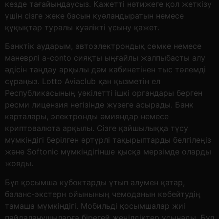
кезде тағайындаусыз. Қажетті нәтижеге қол жеткізу
үшін сізге жеке басын куәландыратын немесе
құқықтар туралы куәлікті ұсыну қажет.
Банктік аударым, автоэлектрондық сөмке немесе
маневрлі a-conto сияқты ыңғайлы жалпыбасты алу
әдісін таңдау арқылы дәм кабинетінен тыс төлемді
сұраңыз. Lotto Aviaclub қан қызметін ел
Республикасының уәкілетті ішкі органдары берген
ресми лицензия негізінде жүзеге асырады. Банк
карталары, электронды әмияндар немесе
криптовалюта арқылы. Сізге қайшылыққа түсу
мүмкіндігі берілген әртүрлі тақырыптарды белгілеңіз
және Softonic мүмкіндігінше қысқа мерзімде оларды
жояды.
Бұл қосымша кубоктарды ұтып алумен қатар,
баланс-экстерн ойынының чемоданын көбейтудің
тамаша мүмкіндігі. Мобильді қосымшалар жиі
пайдаланушыларға бірегей жеңілдіктер ұсынады. Бұл