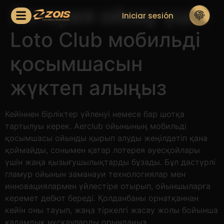
Лотерея ойнау үшін
Iniciar sesión
Loto Club мобильді
қосымшасын
жүктеп алыңыз
Кейіннен бірліктер үйленуі немесе бар шотқа
тартылуы керек. Aerclub ойынының мобильді
қосымшасы ойынды қырып алуды жеңілдетіп қана
қоймайды, сонымен қатар лотерея әуесқойлары
үшін жаңа қызығушылықтарды бұзады. Бұл дәстүрлі
гламур ойынын заманауи технологиялар мен
инновациялармен үйлестіре отырып, ойыншыларға
керемет дебют береді.
Қолданбаны орнатқаннан
кейін оны тауып, жаңа тіркелгі жасау жолы бойынша
қадамдық нұсқауларды орындаңыз.