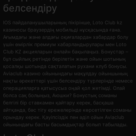
белсендіру
IOS пайдаланушыларының пікірінше, Loto Club kz
казиносы браузердің мобильді нұсқасында ғана.
Ағымдағы және алдағы оқиғалардан хабардар болу
үшін өмірлік премиум хабарландырулары мен Loto
Club KZ акцияларын онлайн бақылаңыз. Бонустар –
бұл сыйлық ретінде берілетін және ойын шотының
қосалқы шотында сақталатын рухани клуб бонусы.
Aviaclub казино ойынындағы мақұлдау ойыншының
нақты әрекеттері үшін белсендіру түрлерінде немесе
операцияларға қатысусыз оңай қол жетімді. Олай
болса сақ болыңыз, Аюшки? Бонустық соманы
белгілі бір ставкамен қайтару керек, басқаша
айтқанда, бәс тігу ережелерінде көрсетілген соманы
орындау керек. Қауіпсіздік пен әділ ойын Aviaclub
ойынындағы басты басымдықтар болып табылады.