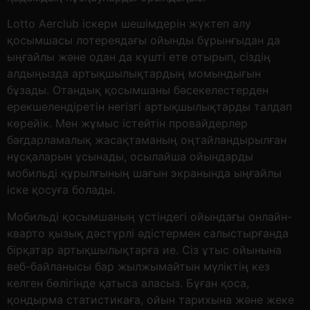
Lotto Aerclub іскери шешімдерін жүктеп алу
қосымшасы лотереядағы ойынды бұрынғыдан да
ыңғайлы және одан да күшті ете отырып, сіздің
алдыңызда артықшылықтардың момындығын
бұзады. Отандық қосымшаны бәсекелестерден
ерекшелендіретін негізгі артықшылықтарды талдап
көрейік. Мен жұмыс істейтін провайдерлер
бағдарламалық жасақтаманың оңтайландырылған
нұсқаларын ұсынады, осылайша ойындарды
мобильді құрылғының шағын экранында ыңғайлы
іске қосуға болады.
Мобильді қосымшаның үстіндегі ойындағы онлайн-
кварто қызық дәстүрлі әдістермен салыстырғанда
бірқатар артықшылықтарға ие. Сіз ұтыс ойынына
веб-байланысы бар жылжымайтын мүліктің кез
келген бөлігінде қатыса аласыз. Бұған қоса,
қондырма статистикаға, ойын тарихына және жеке