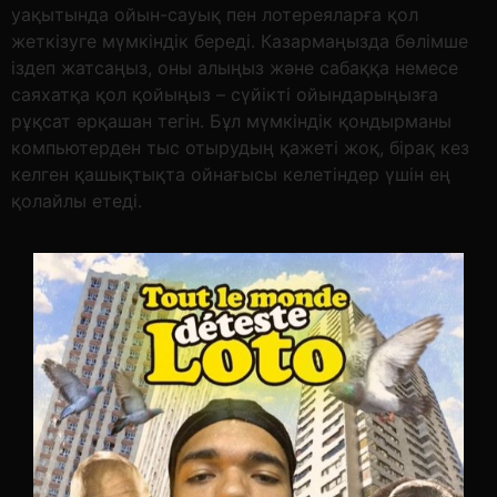
уақытында ойын-сауық пен лотереяларға қол
жеткізуге мүмкіндік береді. Казармаңызда бөлімше
іздеп жатсаңыз, оны алыңыз және сабаққа немесе
саяхатқа қол қойыңыз – сүйікті ойындарыңызға
рұқсат әрқашан тегін. Бұл мүмкіндік қондырманы
компьютерден тыс отырудың қажеті жоқ, бірақ кез
келген қашықтықта ойнағысы келетіндер үшін ең
қолайлы етеді.