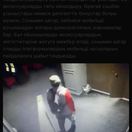
аксессуарларды тегін айналдыру, бірегей кэшбэк
ұсыныстары немесе депозиттік бонустар болуы
мүмкін. Сонымен қатар, көбінесе мобильді
қосымшадан жоғары демократиялық жарнамалар
бар. Бұл ойыншыларды аксессуарлардың
жетістіктеріне жетуге мәжбүр етеді, сонымен қатар
оларды платформалардың мобильді нұсқаларын
пайдалануға шабыттандырады.