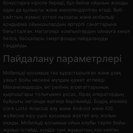
бонустарға кіріспе береді, бұл бейне ойынын жоюды
одан да қызықты және жекелендірілген етеді. Веб-
сайттың жұмыс үстелі нұсқасы және мобильді
қондырма ойыншылардың әртүрлі санаттарына
бағытталған. Негізгілері компьютерден ойнауға көңіл
бөлсе, басқалары смартфонды пайдалануды
таңдайды.
Пайдалану параметрлері
Мобильді қосымша тез құрастырылған және ұзақ
уақыт бойы несиені мүлдем қажет етпейді.
Механизмдердің екі рөлінің агрегаттарының
қырғыштары толығымен ұқсас, бірақ оператордың
бұйрығы негізінде ештеңе берілмейді. Біздің әпкеміз
сізге Lotto Aviaclub алу және Android және iOS
жүйесіне кіру үшін қосымша жүктеп алу жолын
оқиды. Мобильді қосымша ойын клубы тәулік бойы
жұмыс істейді, күндіз-түні жұмыстың кез келген