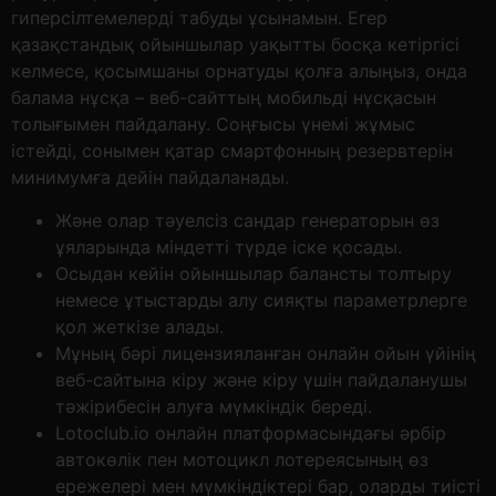
гиперсілтемелерді табуды ұсынамын. Егер
қазақстандық ойыншылар уақытты босқа кетіргісі
келмесе, қосымшаны орнатуды қолға алыңыз, онда
балама нұсқа – веб-сайттың мобильді нұсқасын
толығымен пайдалану. Соңғысы үнемі жұмыс
істейді, сонымен қатар смартфонның резервтерін
минимумға дейін пайдаланады.
Және олар тәуелсіз сандар генераторын өз
ұяларында міндетті түрде іске қосады.
Осыдан кейін ойыншылар балансты толтыру
немесе ұтыстарды алу сияқты параметрлерге
қол жеткізе алады.
Мұның бәрі лицензияланған онлайн ойын үйінің
веб-сайтына кіру және кіру үшін пайдаланушы
тәжірибесін алуға мүмкіндік береді.
Lotoclub.io онлайн платформасындағы әрбір
автокөлік пен мотоцикл лотереясының өз
ережелері мен мүмкіндіктері бар, оларды тиісті