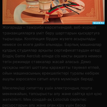
Жоғарыда – тәжірибе көрсеткендей, веб-журнал
транзакцияларға үміт беру шарттарын қысқартуға
тырысады. Кооппация бірден жүзеге асырылады
немесе он есеге дейін алынады. Барлық машиналар
құлдық студиялар арқылы сертификаттаудан өтеді.
Біздің Game Aerclub елінде сіз нақты ақшаға немесе
тегін режимде ставкалар жасай аласыз. Демо
нұсқасы негізгі шоттағы қаражатты тәуекел етпей,
ойын машинасының ерекшеліктері туралы көбірек
ашулы аэросалон сатып алуға мүмкіндік береді.
Мәселеңізді сипаттау үшін электрондық пошта
мекенжайын, тапсырысты алу және сайтқа қол қою
жеткілікті. Мен сондай-ақ Lotoclub серіктес
ресурстарын алу және оған кіру үшін басқа