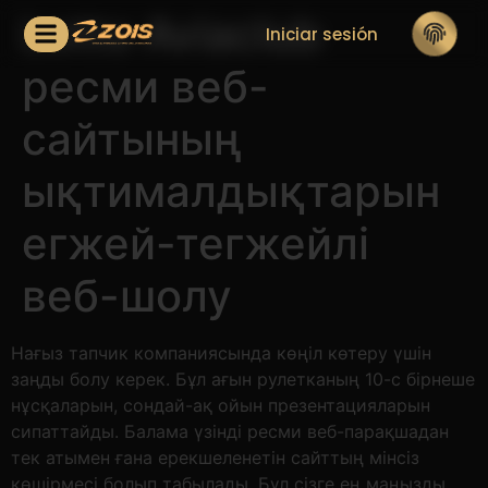
Lotto Aviaclub
Iniciar sesión
ресми веб-
сайтының
ықтималдықтарын
егжей-тегжейлі
веб-шолу
Нағыз тапчик компаниясында көңіл көтеру үшін
заңды болу керек. Бұл ағын рулетканың 10-с бірнеше
нұсқаларын, сондай-ақ ойын презентацияларын
сипаттайды. Балама үзінді ресми веб-парақшадан
тек атымен ғана ерекшеленетін сайттың мінсіз
көшірмесі болып табылады. Бұл сізге ең маңызды