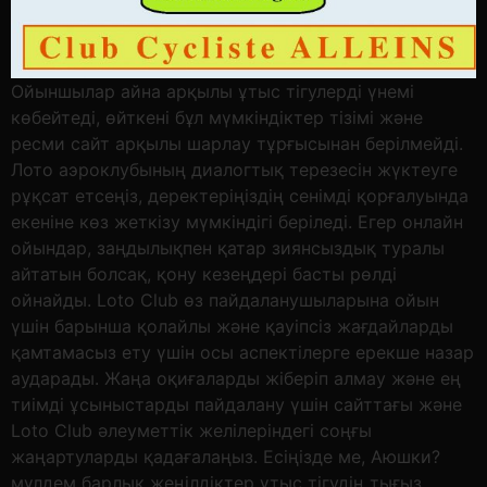
Ойыншылар айна арқылы ұтыс тігулерді үнемі
көбейтеді, өйткені бұл мүмкіндіктер тізімі және
ресми сайт арқылы шарлау тұрғысынан берілмейді.
Лото аэроклубының диалогтық терезесін жүктеуге
рұқсат етсеңіз, деректеріңіздің сенімді қорғалуында
екеніне көз жеткізу мүмкіндігі беріледі. Егер онлайн
ойындар, заңдылықпен қатар зиянсыздық туралы
айтатын болсақ, қону кезеңдері басты рөлді
ойнайды. Loto Club өз пайдаланушыларына ойын
үшін барынша қолайлы және қауіпсіз жағдайларды
қамтамасыз ету үшін осы аспектілерге ерекше назар
аударады. Жаңа оқиғаларды жіберіп алмау және ең
тиімді ұсыныстарды пайдалану үшін сайттағы және
Loto Club әлеуметтік желілеріндегі соңғы
жаңартуларды қадағалаңыз. Есіңізде ме, Аюшки?
мүлдем барлық жеңілдіктер ұтыс тігудің тығыз