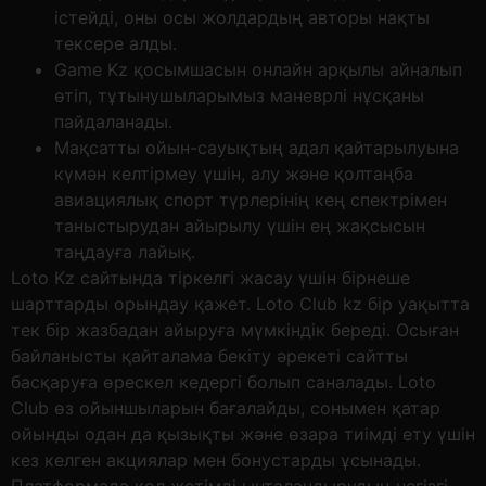
істейді, оны осы жолдардың авторы нақты
тексере алды.
Game Kz қосымшасын онлайн арқылы айналып
өтіп, тұтынушыларымыз маневрлі нұсқаны
пайдаланады.
Мақсатты ойын-сауықтың адал қайтарылуына
күмән келтірмеу үшін, алу және қолтаңба
авиациялық спорт түрлерінің кең спектрімен
таныстырудан айырылу үшін ең жақсысын
таңдауға лайық.
Loto Kz сайтында тіркелгі жасау үшін бірнеше
шарттарды орындау қажет. Loto Club kz бір уақытта
тек бір жазбадан айыруға мүмкіндік береді. Осыған
байланысты қайталама бекіту әрекеті сайтты
басқаруға өрескел кедергі болып саналады. Loto
Club өз ойыншыларын бағалайды, сонымен қатар
ойынды одан да қызықты және өзара тиімді ету үшін
кез келген акциялар мен бонустарды ұсынады.
Платформада қол жетімді ынталандырудың негізгі