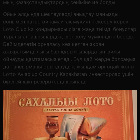
мың қазақстандықтардың сеніміне ие болды.
Ойын алдында шектеулерді анықтау маңызды,
сонымен қатар ойнамай-ақ мұқият тексеру керек.
Loto Club kz қондырмасы сізге жаңа тиімді бонустар
туралы алғашқылардың бірі болу мүмкіндігін береді.
Бейімделетін орналасу кез келген экран
ажыратымдылығы бар құрылғыларда ыңғайлы
ойнауды қамтамасыз етеді. Бұл қай жерде болсаңыз
да тапсырманы орындаудың жылдам әрі оңай жолы.
Lotto Aviaclub Country Kazakhstan инвесторлар үшін
бірегей ішкі резервтерді ұсынады.