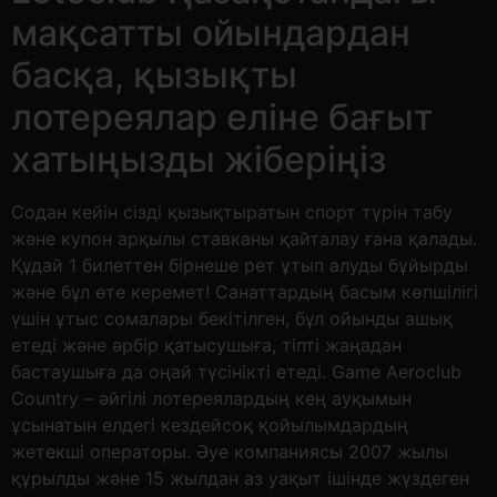
мақсатты ойындардан
басқа, қызықты
лотереялар еліне бағыт
хатыңызды жіберіңіз
Содан кейін сізді қызықтыратын спорт түрін табу
және купон арқылы ставканы қайталау ғана қалады.
Құдай 1 билеттен бірнеше рет ұтып алуды бұйырды
және бұл өте керемет! Санаттардың басым көпшілігі
үшін ұтыс сомалары бекітілген, бұл ойынды ашық
етеді және әрбір қатысушыға, тіпті жаңадан
бастаушыға да оңай түсінікті етеді. Game Aeroclub
Country – әйгілі лотереялардың кең ауқымын
ұсынатын елдегі кездейсоқ қойылымдардың
жетекші операторы. Әуе компаниясы 2007 жылы
құрылды және 15 жылдан аз уақыт ішінде жүздеген