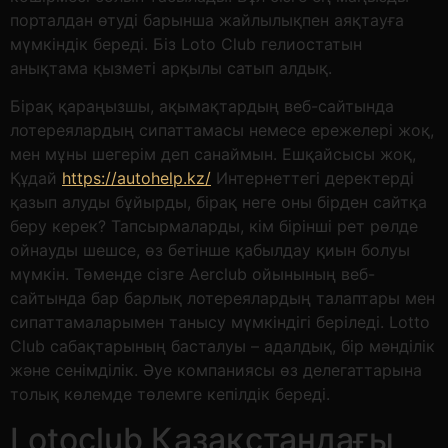
порталдан өтуді барынша жайлылықпен аяқтауға
мүмкіндік береді.
Біз Loto Club гелиостатын
анықтама қызметі арқылы сатып алдық.
Бірақ қараңызшы, ақымақтардың веб-сайтында
лотереялардың сипаттамасы немесе ережелері жоқ,
мен мұны шегерім деп санаймын. Ешқайсысы жоқ,
Құдай
https://autohelp.kz/
Интернеттегі деректерді
қазып алуды бұйырды, бірақ неге оны бірден сайтқа
беру керек? Тапсырмаларды, кім бірінші рет рөлде
ойнауды шешсе, өз бетінше қабылдау қиын болуы
мүмкін. Төменде сізге Aerclub ойынының веб-
сайтында бар барлық лотереялардың талаптары мен
сипаттамаларымен танысу мүмкіндігі беріледі. Lotto
Club сабақтарының басталуы – адалдық, бір мәнділік
және сенімділік. Әуе компаниясы өз делегаттарына
толық көлемде төлемге кепілдік береді.
Lotoclub Қазақстандағы