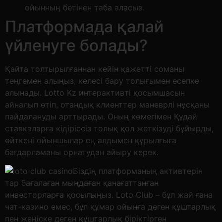
ойынның бетінен таба аласыз.
Платформада қалай
үйленуге болады?
Қайта толтырылғаннан кейін қажетті соманы
теңгемен алыңыз, келесі бару толығымен есепке
алынады. Lotto Kz интерактивті қосымшасын
айналып өтіп, отандық клиенттер маневрлі нұсқаны
пайдалануды арттырады. Оның көмегімен Құдай
ставкаларға кідіріссіз толық қол жеткізуді бұйырды,
өйткені ойыншылар ең алдымен құрылғыға
бағдарламаны орнатудан айыру керек.
Біздің платформаның активтерін
тар бағалаған мыңдаған қанағаттанған
инвесторларға қосылыңыз. Loto Club – бұл жай ғана
чат-казино емес, бұл құмар ойынға деген құштарлық
пен жеңіске деген құштарлық біріктірген