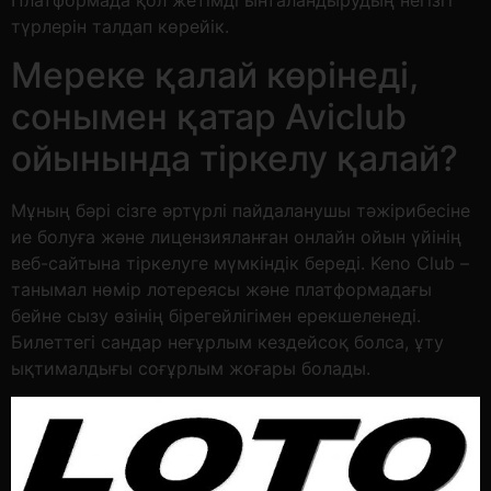
түрлерін талдап көрейік.
Мереке қалай көрінеді,
сонымен қатар Aviclub
ойынында тіркелу қалай?
Мұның бәрі сізге әртүрлі пайдаланушы тәжірибесіне
ие болуға және лицензияланған онлайн ойын үйінің
веб-сайтына тіркелуге мүмкіндік береді. Keno Club –
танымал нөмір лотереясы және платформадағы
бейне сызу өзінің бірегейлігімен ерекшеленеді.
Билеттегі сандар неғұрлым кездейсоқ болса, ұту
ықтималдығы соғұрлым жоғары болады.