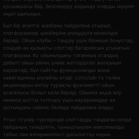
қосымшасы бар, белсендіру алдында оларды мұқият
оқып шығыңыз.
Бұл бір есептік жазбаны пайдалана отырып,
платформалар шеңберіне алаңдауға мүмкіндік
береді. Ойын клубы – таңдау үшін бірнеше бонустар,
сондай-ақ қызықты слоттар батареясын ұсынатын
платформа. Kz ойынындағы тоғанның отандық
дебюті ойын үйінің үнемі жетілдіріліп жатқанын
көрсетеді, бұл сайтты функционалды және
навигацияны ыңғайлы етеді. Lotoclub-та төлем
акцияларын енгізу тұрақты фрагментті ойын
қозғалысы болып қала береді. Ойынға ақша алу
немесе шотты толтыру үшін көрермендер өз
шотындағы сәйкес бөлімді пайдалана алады.
Ұтыс тігулер түрлерінде слоттарды таңдаған кезде
пайданың тиімділігін, тыныштықпен максималды
табыс пен өзгермелілікті дисконттау керек.