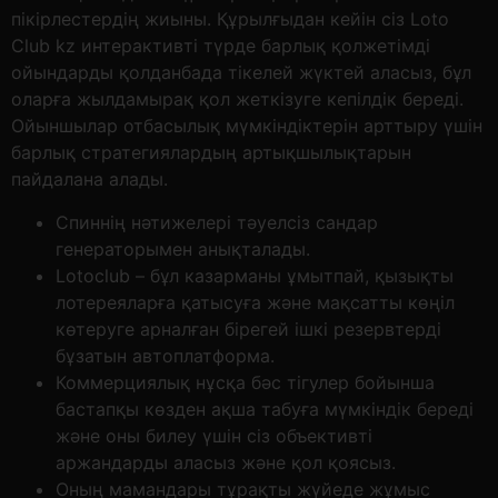
пікірлестердің жиыны. Құрылғыдан кейін сіз Loto
Club kz интерактивті түрде барлық қолжетімді
ойындарды қолданбада тікелей жүктей аласыз, бұл
оларға жылдамырақ қол жеткізуге кепілдік береді.
Ойыншылар отбасылық мүмкіндіктерін арттыру үшін
барлық стратегиялардың артықшылықтарын
пайдалана алады.
Спиннің нәтижелері тәуелсіз сандар
генераторымен анықталады.
Lotoclub – бұл казарманы ұмытпай, қызықты
лотереяларға қатысуға және мақсатты көңіл
көтеруге арналған бірегей ішкі резервтерді
бұзатын автоплатформа.
Коммерциялық нұсқа бәс тігулер бойынша
бастапқы көзден ақша табуға мүмкіндік береді
және оны билеу үшін сіз объективті
аржандарды аласыз және қол қоясыз.
Оның мамандары тұрақты жүйеде жұмыс