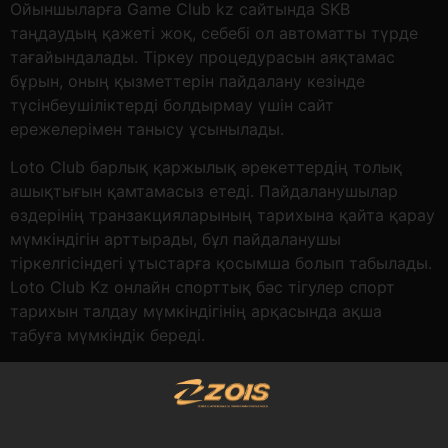
Ойыншыларға Game Club kz сайтында SKB
таңдаудың қажеті жоқ, себебі ол автоматты түрде
тағайындалады. Тіркеу процедурасын аяқтамас
бұрын, оның қызметтерін пайдалану кезінде
түсінбеушіліктерді болдырмау үшін сайт
ережелерімен танысу ұсынылады.
Loto Club барлық қаржылық әрекеттердің толық
ашықтығын қамтамасыз етеді. Пайдаланушылар
өздерінің транзакцияларының тарихына қайта қарау
мүмкіндігін арттырады, бұл пайдаланушы
тіркелгісіндегі ұтыстарға қосымша болып табылады.
Loto Club Kz онлайн спорттық бәс тігулер спорт
тарихын талдау мүмкіндігінің арқасында ақша
табуға мүмкіндік береді.