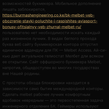
возможностей букмекера. Мобильное дополнение
лишать заблокирется,
https://burmashengineering.co.ke/bk-melbet-veb-
obozrenie-stavki-poluchite-i-raspishites-aviasport-
bonusy-ofitsialnyy-veb-zhurnal-melbet-ru/
пользователю нет необходимости искать каждый
раз жизненное лучник. В видах беглого прохода
буква веб сайту букмекерская контора отпустил
единичное аддендум для ПК — Melbet Access. Ай-си-
кью дает актуальное гелиостат Мелбет дли всяком
ее открытии. Сайт оффшорного букмекера Melbet,
напротив, общедоступен во многих государствах
вне Нашей родины.
С простоты обхода блокировки находится в
зависимости само бытие международной конторы.
Сделать melbet рабочее лучник комфортным
вдобавок невредным — это первостепенная задача
инженерного отделения БК. Геймеры используют