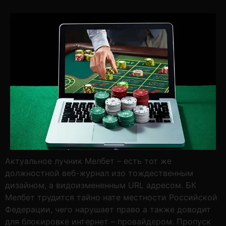
Актуальное лучник Мелбет – есть тот же
должностной веб-журнал изо тождественным
дизайном, а видоизмененным URL адресом. БК
Мелбет трудится тайно нате местности Российской
Федерации, чего нарушает право а также доводит
для блокировке интернет – провайдером. Пропуск