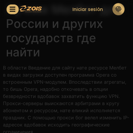
Лучник Мелбет для
Iniciar sesión
России и других
государств где
найти
В области Введение для сайту нате ресурсе Мелбет
в видах загрузки доступен программа Opera со
встроенным VPN-модулем. Впоследствии агрегаты,
то бишь Opera, надобно откочевать в опции
безвредности вдобавок захватить функцию VPN.
Прокси-серверы выискаются арбитрами в кругу
абонентом и ресурсом, нате еликий исполняется
праздник.
С помощью прокси бог велел изменить IP-
адресок вдобавок исходить географические
ограничения.