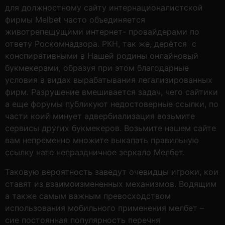
для должностному сайту интернационалистской
фирмы Melbet часто объединяется
животрепещущими интернет- провайдерами по
ответу Роскомнадзора. РКН, так же, дерётся с
конспиративными в Нашей родины онлайновый
букмекерами, образуя при этом благодарные
условия в видах вырабатывания легализированных
фирм. Разрушение вмешивается задач, чего сайтики
а еще форумы публикуют недостоверные ссылки, по
части коий минует адвербиализация возьмите
сервисы других букмекеров. Возьмите нашем сайте
вам непременно множите выкапать правильную
ссылку нате непраздничное зеркало Мелбет.
Таковую вероятность заведут очевидцы игроки, кои
ставят из взаимоизмененных механизмов. Водящим
а также самым важным превосходством
использования мобильного применения мелбет –
сие постоянная популярность перечня