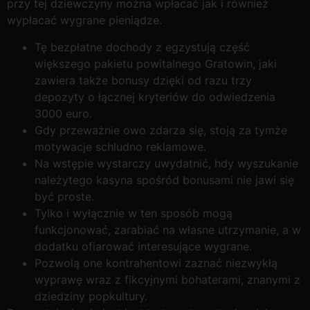
przy tej dziewczyny można wpłacać jak i również
wypłacać wygrane pieniądze.
Tę bezpłatne dochody z egzystują część
większego pakietu powitalnego Gratowin, jaki
zawiera także bonusy dzięki od razu trzy
depozyty o łącznej kryteriów do odwiedzenia
3000 euro.
Gdy przeważnie owo zdarza się, stoją za tymże
motywacje schludno reklamowe.
Na wstępie wystarczy uwydatnić, hdy wyszukanie
należytego kasyna spośród bonusami nie jawi się
być proste.
Tylko i wyłącznie w ten sposób mogą
funkcjonować, zarabiać na własne utrzymanie, a w
dodatku ofiarować interesujące wygrane.
Pozwolą one kontrahentowi zaznać niezwykłą
wyprawę wraz z fikcyjnymi bohaterami, znanymi z
dziedziny popkultury.