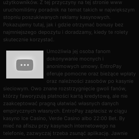
użytkowników. Z tej przyczyny na tej stronie www
uruchomiliśmy poradnik na temat takich w największym
stopniu poszukiwanych reklamy kasynowych.
Pokazujemy tutaj, jak i gdzie otrzymać bonusy bez
najmniejszego depozytu i doradzamy, kiedy te rolety
skutecznie korzystać.
Umożliwia jej osoba fanom
dokonywanie mocnych i
anonimowych umowy. EntroPay
oferuje pomocne oraz bieżące wpłaty
oraz należności zasobów po kasynie
sieciowym. Owo znane rozstrzygnięcie gwoli fanów,
którzy faworyzują płatności kartą kredytową, ale nie
zaakceptować pragną ułatwiać własnych danych
empirycznych własnych. EntroPay zapłacisz w ciągu
kasyno Ice Casino, Verde Casino albo 22:00 Bet. By
mieć na afiszu przy kasynach internetowego na
telefonie, zazwyczaj trzeba zsunąć aplikację. Jawnie