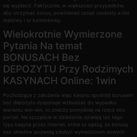
się wypłacić. Faktycznie, w większości przypadków,
aby otrzymać bonus, powinieneś uznać osobisty e-list
mailowy i nr komórkowy.
Wielokrotnie Wymierzone
Pytania Na temat
BONUSACH Bez
DEPOZYTU Przy Rodzimych
KASYNACH Online: 1win
Pochodzące z założenia więc kasyno spośród bonusem
bez depozytu dysponuje wzbudzać do wypadku
wariantu win-win, to znaczy pomyślnej na rzecz obu
portali. Na szczęście w dziedzinie działają też tego
typu kasyna przez internet, które to sądzą, że bonusy
bez składów pozwolą zdobyć wykładzinom nowych