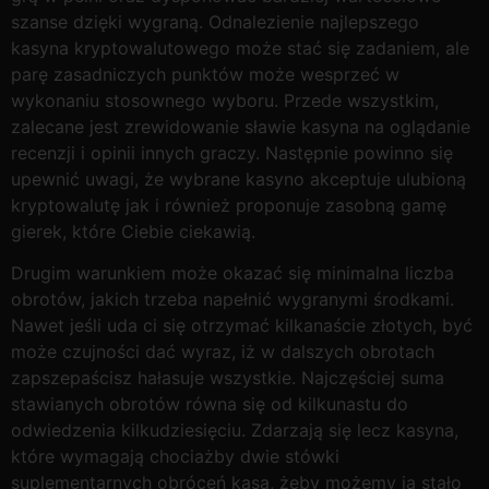
szanse dzięki wygraną. Odnalezienie najlepszego
kasyna kryptowalutowego może stać się zadaniem, ale
parę zasadniczych punktów może wesprzeć w
wykonaniu stosownego wyboru.
Przede wszystkim,
zalecane jest zrewidowanie sławie kasyna na oglądanie
recenzji i opinii innych graczy. Następnie powinno się
upewnić uwagi, że wybrane kasyno akceptuje ulubioną
kryptowalutę jak i również proponuje zasobną gamę
gierek, które Ciebie ciekawią.
Drugim warunkiem może okazać się minimalna liczba
obrotów, jakich trzeba napełnić wygranymi środkami.
Nawet jeśli uda ci się otrzymać kilkanaście złotych, być
może czujności dać wyraz, iż w dalszych obrotach
zapszepaścisz hałasuje wszystkie. Najczęściej suma
stawianych obrotów równa się od kilkunastu do
odwiedzenia kilkudziesięciu. Zdarzają się lecz kasyna,
które wymagają chociażby dwie stówki
suplementarnych obróceń kasą, żeby możemy ją stało