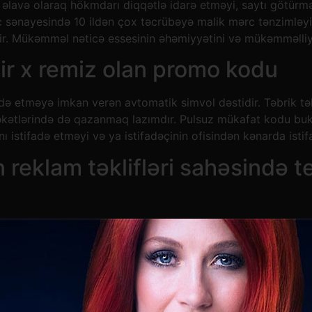
 əlavə olaraq hökmdarı diqqətlə idarə etməyi, saytı götürmə
ənayesində 10 ildən çox təcrübəyə malik mərc tənzimləyicis
r. Mükəmməl nəticə essesinin əhəmiyyətini və mükəmməlliyi
bir x remiz olan promo kodu
ə etməyə imkan verən avtomatik simvol dəstidir. Təbrik tək
rəkətlərində də qazanmaq lazımdır. Pulsuz mükafat kodu b
nı istifadə etməyi və ya istifadəçinin ofisindən kənarda isti
eklam təklifləri sahəsində tez