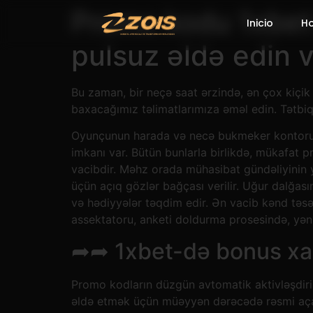
Promo kodu 1xbet
Inicio
H
pulsuz əldə edin 
Bu zaman, bir neçə saat ərzində, ən çox kiçik
baxacağımız təlimatlarımıza əməl edin. Tətbi
Oyunçunun harada və necə bukmeker kontoruna
imkanı var.
Bütün bunlarla birlikdə, mükafat 
vacibdir. Məhz orada mühasibat gündəliyinin 
üçün açıq gözlər bağçası verilir. Uğur dalğas
və hədiyyələr təqdim edir. Ən vacib kənd təsər
assektatoru, anketi doldurma prosesində, yəni
➦➦ 1xbet-də bonus xalla
Promo kodların düzgün avtomatik aktivləşdiri
əldə etmək üçün müəyyən dərəcədə rəsmi açarl