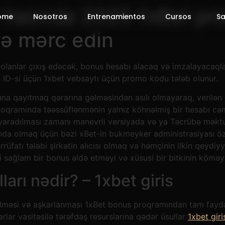
 hazırda 2025 1xBet p
ome
Nosotros
Entrenamientos
Cursos
Sa
və mərc edin
 olanlar çıxış edəcək, bonus hesabı alacaq və imzalayacaql
q ID-si üçün 1xbet vebsaytı üçün promo kodu tələb olunur.
 qayıtmaq qərarına gəlməsindən asılı olmayaraq, verilən 
proqramında təəssüflənmənin yalnız köhnəlmiş bir hesabı c
yaradılması zamanı manevrli versiyada və ya Təcrübə məktub
ında olmaq üçün bəzi xBet-in bukmeyker administrasiyası öz
rüfatı tələbi şirkətin alıcısı olmaq və həmçinin ilkin qeyd
 sağlam bir bonus əldə etməyi və xüsusi bir bitkinin köməyi
rı nədir? – 1xbet giris
lməsi və aşkarlanması 1xBet bonus proqramından tam fayda 
ar vasitəsilə tərəfdaş resurslarına qədər üsullar
1xbet giri