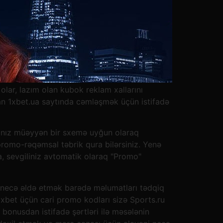
lar, lazım olan kubok reklam xallarını
dan 1xbet.ua saytında cəmləşmək üçün istifadə
tınız müəyyən bir sxemə uyğun olaraq
romo-rəqəmsal təbrik qura bilərsiniz. Yenə
a, sevgiliniz avtomatik olaraq "Promo"
 necə əldə etmək barədə məlumatları tədqiq
1xbet üçün cari promo kodları sizə Sports.ru
bonusdan istifadə şərtləri ilə məsələnin