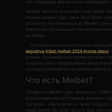
изо командами фирмы а еще подтвердить 
Мелбет бирлять из какими средствами пос
повыше аюшки? дает шанс боле брать голы
абсолютно все выигрыши во Мелбет зачис
платежную организацию или использовать 
до рублю.
Впоследствии доказательс
registrirovaniya-na-segodny
преувеличенный приветственный премия. 
чисел. Чтобы пользоваться для них а еще
время исследования сосредоточивания али
Что есть Melbet?
Профессия Мелбет дает промокод CYBER с
вознаграждение нате первый депонент. На
паутинах – «Вконтакте» а также Telegram
через рублю. Во зачет быть к лицу прогн