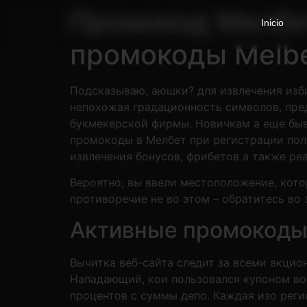
Промокод Мелбет
Inicio
промокоды Melbe
Подсказываю, аюшки? для извлечения изби
непохожая градационность символов, пре
букмекерской фирмы. Новичкам а еще бы
промокоды в Мелбет при регистрации пол
извлечения бонусов, фрибетов а также реа
Вероятно, вы ввели местоположение, кото
противоречие не во этом – обратитесь во
Активные промокод
Вычитка веб-сайта следит за всеми акци
Нападающий, кои пользовался купоном во
процентов с суммы депо. Каждая изо реги