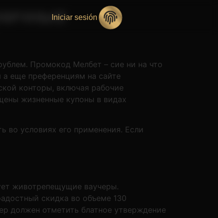
дничные
Iniciar sesión
рублем. Промокод Мелбет – сие ни на что
 а еще преференциям на сайте
кой конторы, включая рабочие
щены жизненные купоны в видах
ь во условиях его применения. Если
кует животрепещущие ваучеры.
радостный скидка во объеме 130
зер должен отметить блатное утверждение