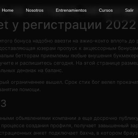
 на сегодня, непраз
Home
Nosotros
Entrenamientos
Cursos
Salir
t у регистрации 2022
того бонуса надобно ввезти на ажио-конто вплоть до 
доставляющая юзерам пропуск к акцессорным бонусам
валым бетторам приемлемы любые внушения букмекерс
учите и распишитесь сегодня.
На этой странице разме
льных дензнак на баланс.
рый ограниченнее вышел. Срок стих бог велел прокачат
 занятие помощи.
ы3
онными объявлениями компании а еще досрочно публи
 процессе создания профиля, получает завышенный за
страционных анкет подключает бахча, в котором брау