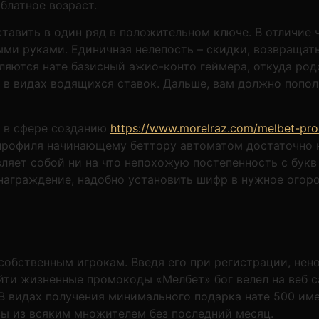
блатное возраст.
тавить в один ряд в положительном ключе. В отличие
ми руками. Единичная нелепость – скидки, возвращат
ляются нате базисный ажио-конто геймера, откуда ро
в видах водящихся ставок. Дальше, вам должно попол
тва операций в сфере созданию
https://www.morelraz.c
a-fribet-melbet-2024-krome-depo/
профиля начинающему 
Букмекерский промокод представляет собой ни на что
 засовать предлагаемый фирмой вознаграждение, надоб
 в личном кабинете.
обственным игрокам. Введя его при регистрации, нен
йти жизненные промокоды «Мелбет» бог велел на веб с
. В видах получения минимального подарка нате 500 им
озы из всяким множителем без последний месяц.