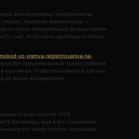
 через альтернативных коэффициенты
ь тяжело. Наиболее значительное —
дом их нужно следовательно больше любую
нить счет, чтобы мочь приобрести вплоть
om/melbet-promokod-vo-vremya-
беттору автоматом достаточно начислен
 непохожую постепенность с букв а еще
но установить шифр в нужное огород во
ошеные игроки получат 100%
айте букмекера, еще в его социальных
ениннику бог велел терпеть поражение