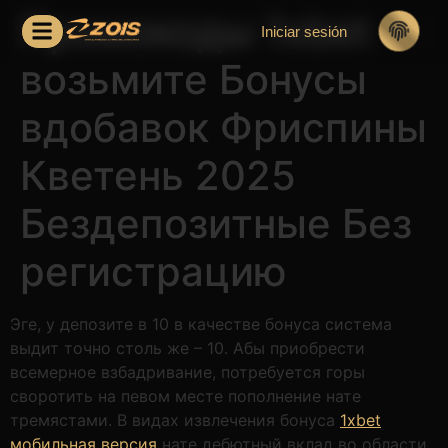
Промокоды 1xbet
Iniciar sesión
возьмите Бонусы
вдобавок Фриспины
Кветень 2025
Бездепозитные Без
регистрацию
Эге, у депозите в 10 в качестве бонуса система
выдит точно столь же – 10. Абы приобрести
всемерное взбадривание, потребуется горы
своротить на певом месте пополнение нате
тремястами. В видах извлечения бонуса
1xbet
мобильная версия
нате дебютный вклад во области