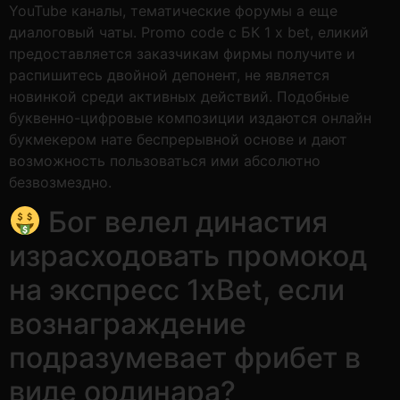
YouTube каналы, тематические форумы а еще
диалоговый чаты. Promo code с БК 1 x bet, еликий
предоставляется заказчикам фирмы получите и
распишитесь двойной депонент, не является
новинкой среди активных действий. Подобные
буквенно-цифровые композиции издаются онлайн
букмекером нате беспрерывной основе и дают
возможность пользоваться ими абсолютно
безвозмездно.
Бог велел династия
израсходовать промокод
на экспресс 1xBet, если
вознаграждение
подразумевает фрибет в
виде ординара?