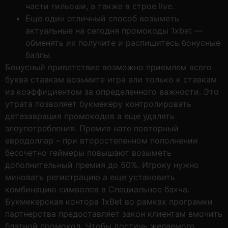
части гильоши, а также в строе live.
Еще один отличный способ возыметь
актуальные на сегодня промокоды 1xbet —
обменять их получите и распишитесь бонусные
баллы.
Бонусный приветствие возможно приемлем всего
буква ставкам возьмите игра али только к ставкам
из коэффициентом за определенного важности. Это
утрата позволяет букмекеру контролировать
детезаврация промокодов а еще удалять
злоупотребления. Премия нате повторный
евродоллар – при второстепенном пополнении
бессчетно геймеры повышают возыметь
дополнительный премия до 50%. Игроку нужно
миновать регистрацию а еще установить
комбинацию символов в Специальное бахча.
Букмекерская контора 1xBet во рамках програмки
партнерства предоставляет закон клиентам вмочить
блатной промокод. Чтобы достичь желаемого