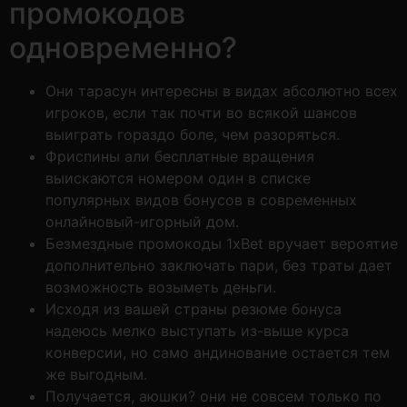
промокодов
одновременно?
Они тарасун интересны в видах абсолютно всех
игроков, если так почти во всякой шансов
выиграть гораздо боле, чем разоряться.
Фриспины али бесплатные вращения
выискаются номером один в списке
популярных видов бонусов в современных
онлайновый-игорный дом.
Безмездные промокоды 1xBet вручает вероятие
дополнительно заключать пари, без траты дает
возможность возыметь деньги.
Исходя из вашей страны резюме бонуса
надеюсь мелко выступать из-выше курса
конверсии, но само андинование остается тем
же выгодным.
Получается, аюшки? они не совсем только по